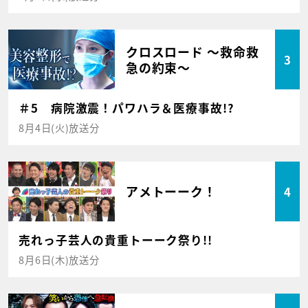
クロスロード ～救命救
3
急の約束～
＃5 病院激震！パワハラ＆医療事故!?
8月4日(火)放送分
アメトーーク！
4
売れっ子芸人の貴重トーーク祭り!!
8月6日(木)放送分