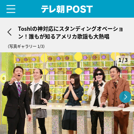
menu
テレ朝POST
Toshlの神対応にスタンディングオベーショ
ン！誰もが知るアメリカ歌謡も大熱唱
（写真ギャラリー 1/3）
1/3