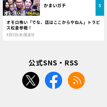
かまいガチ
5
オモロ怖い「でな、話はここからやねん」トラビ
ス松倉参戦！
8月5日(水)放送分
公式SNS・RSS
twitter
facebook
rss