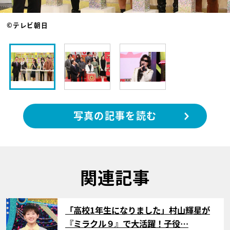
©テレビ朝日
写真の記事を読む
関連記事
サムネイル
「高校1年生になりました」村山輝星が
『ミラクル９』で大活躍！子役…