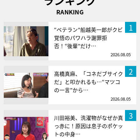
ランキング
RANKING
1
“ベテラン”船越英一郎がクビ
覚悟のパワハラ謝罪拒
否！“後輩”だけ…
2026.08.05
2
高橋真麻、「コネだブサイク
だ」と叩かれるも…“マツコ
の一言”から…
2026.08.05
3
川田裕美、洗濯物がなぜか真
っ赤に！原因は息子のポケッ
トの中身…