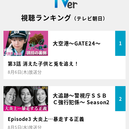
視聴ランキング
（テレビ朝日）
大空港～GATE24～
1
第3話 消えた子供と兎を追え！
8月6日(木)放送分
大追跡～警視庁ＳＳＢ
2
Ｃ強行犯係～ Season2
Episode3 大炎上…暴走する正義
8月5日(水)放送分