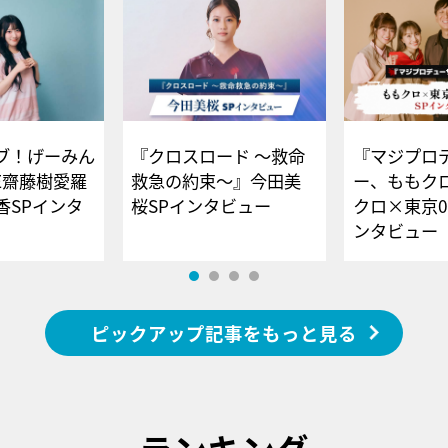
ブ！げーみん
『クロスロード ～救命
『マジプロ
E齋藤樹愛羅
救急の約束～』今田美
ー、ももク
香SPインタ
桜SPインタビュー
クロ×東京0
ンタビュー
ピックアップ記事をもっと見る