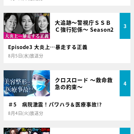
大追跡～警視庁ＳＳＢ
3
Ｃ強行犯係～ Season2
Episode3 大炎上…暴走する正義
8月5日(水)放送分
クロスロード ～救命救
4
急の約束～
＃5 病院激震！パワハラ＆医療事故!?
8月4日(火)放送分