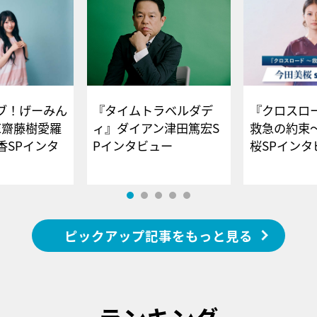
ブ！げーみん
『タイムトラベルダデ
『クロスロー
E齋藤樹愛羅
ィ』ダイアン津田篤宏S
救急の約束
香SPインタ
Pインタビュー
桜SPイ
ピックアップ記事をもっと見る