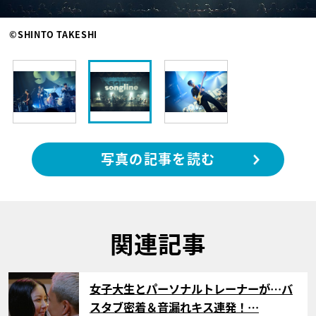
©SHINTO TAKESHI
写真の記事を読む
関連記事
サムネイル
女子大生とパーソナルトレーナーが…バ
スタブ密着＆音漏れキス連発！…