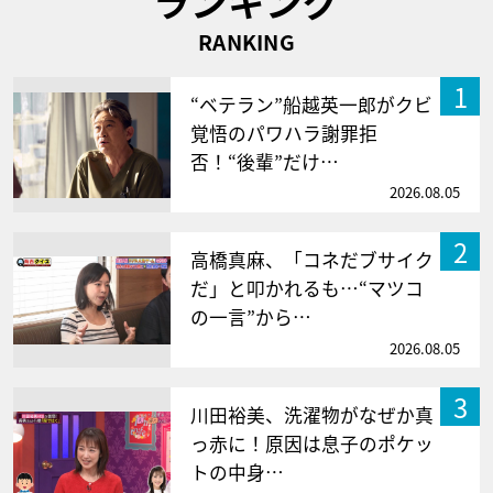
ランキング
RANKING
1
“ベテラン”船越英一郎がクビ
覚悟のパワハラ謝罪拒
否！“後輩”だけ…
2026.08.05
2
高橋真麻、「コネだブサイク
だ」と叩かれるも…“マツコ
の一言”から…
2026.08.05
3
川田裕美、洗濯物がなぜか真
っ赤に！原因は息子のポケッ
トの中身…