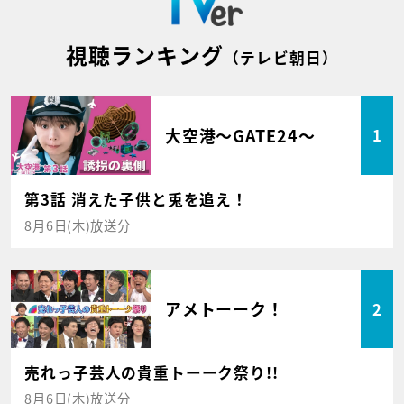
視聴ランキング
（テレビ朝日）
大空港～GATE24～
1
第3話 消えた子供と兎を追え！
8月6日(木)放送分
アメトーーク！
2
売れっ子芸人の貴重トーーク祭り!!
8月6日(木)放送分