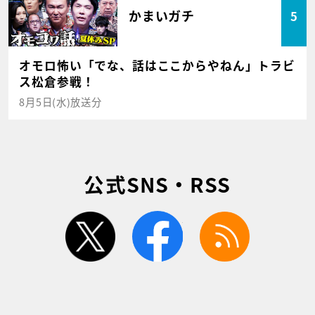
かまいガチ
5
オモロ怖い「でな、話はここからやねん」トラビ
ス松倉参戦！
8月5日(水)放送分
公式SNS・RSS
twitter
facebook
rss