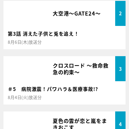
大空港～GATE24～
2
第3話 消えた子供と兎を追え！
8月6日(木)放送分
クロスロード ～救命救
3
急の約束～
＃5 病院激震！パワハラ＆医療事故!?
8月4日(火)放送分
夏色の雲が恋と嵐をま
4
きおこす