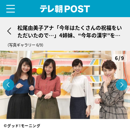
menu
テレ朝POST
松尾由美子アナ「今年はたくさんの祝福をい
ただいたので…」4姉妹、“今年の漢字”を発
表
（写真ギャラリー 6/9）
6/9
©グッド!モーニング