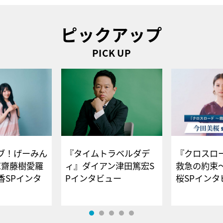
ピックアップ
PICK UP
ブ！げーみん
『タイムトラベルダデ
『クロスロー
E齋藤樹愛羅
ィ』ダイアン津田篤宏S
救急の約束
香SPインタ
Pインタビュー
桜SPイ