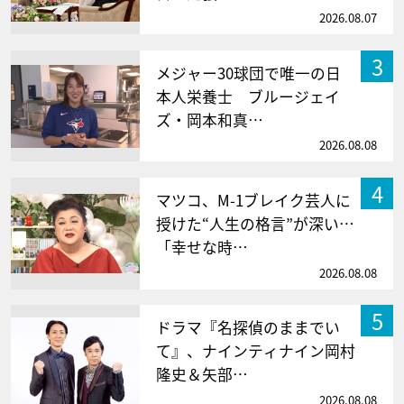
2026.08.07
3
メジャー30球団で唯一の日
本人栄養士 ブルージェイ
ズ・岡本和真…
2026.08.08
4
マツコ、M-1ブレイク芸人に
授けた“人生の格言”が深い…
「幸せな時…
2026.08.08
5
ドラマ『名探偵のままでい
て』、ナインティナイン岡村
隆史＆矢部…
2026.08.08