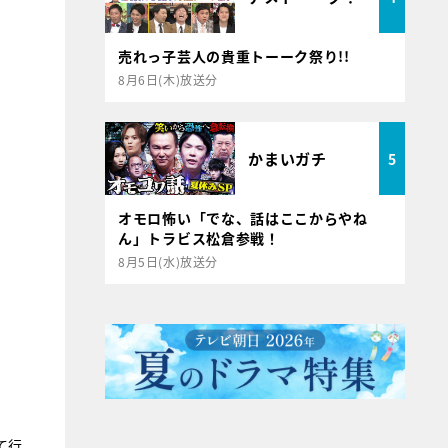
売れっ子芸人の貴重トーーク祭り!!
8月6日(木)放送分
かまいガチ
5
オモロ怖い「でな、話はここからやね
ん」トラビス松倉参戦！
8月5日(水)放送分
て行