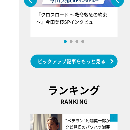
ぐ』＝LOV
『クロスロード ～救命救急の約束
『
香SPインタ
～』今田美桜SPインタビュー
ロ
ン
ピックアップ記事をもっと見る
ランキング
RANKING
1
“ベテラン”船越英一郎が
クビ覚悟のパワハラ謝罪