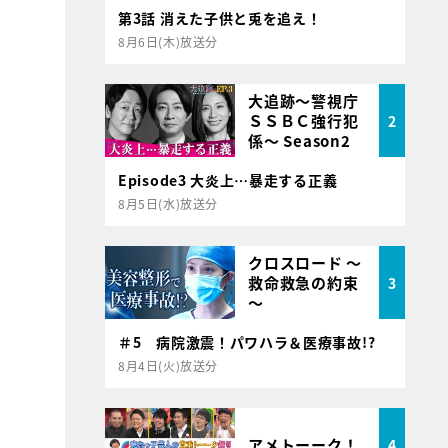
第3話 消えた子供と兎を追え！
8月6日(木)放送分
大追跡～警視庁
ＳＳＢＣ強行犯
2
係～ Season2
Episode3 大炎上…暴走する正義
8月5日(水)放送分
クロスロード ～
救命救急の約束
3
～
＃5 病院激震！パワハラ＆医療事故!?
8月4日(火)放送分
アメトーーク！
4