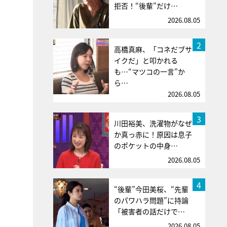
拒否！“後輩”だけ…
2026.08.05
2
高橋真麻、「コネだブサ
イクだ」と叩かれる
も…“マツコの一言”か
ら…
2026.08.05
3
川田裕美、洗濯物がなぜ
か真っ赤に！原因は息子
のポケットの中身…
2026.08.05
4
“後輩”今田美桜、“先輩
のパワハラ問題”に持論
「被害者の話だけで…
2026.08.05