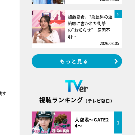
5
加藤夏希、7歳長男の連
絡帳に書かれた衝撃
の“お知らせ” 原因不
明…
2026.08.05
もっと見る
成す
視聴ランキング
（テレビ朝日）
大空港～GATE2
1
4～