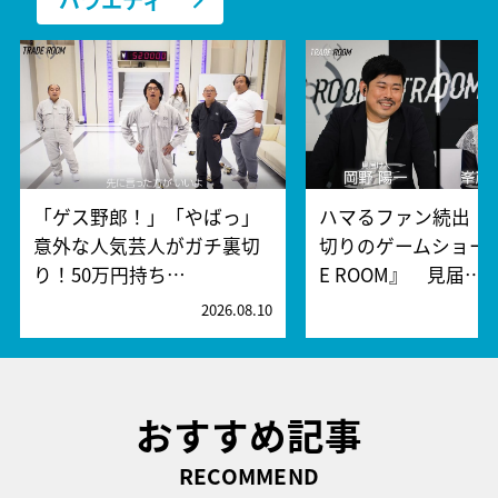
「ゲス野郎！」「やばっ」
ハマるファン続出！
意外な人気芸人がガチ裏切
切りのゲームショー『
り！50万円持ち…
E ROOM』 見届…
2026.08.10
2
おすすめ記事
RECOMMEND