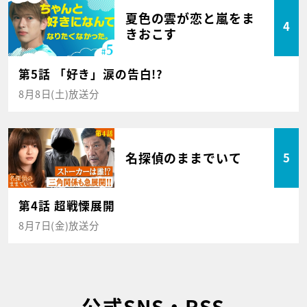
夏色の雲が恋と嵐をま
4
きおこす
第5話 「好き」涙の告白!?
8月8日(土)放送分
名探偵のままでいて
5
第4話 超戦慄展開
8月7日(金)放送分
公式SNS・RSS