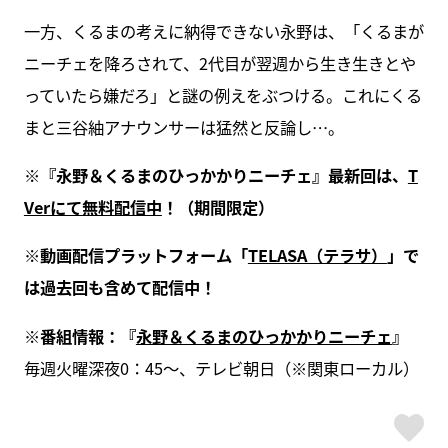
一方、くるまの考えに納得できない永野は、「くるまが
ニーチェを降ろされて、2代目が翌週から生き生きとや
っていたら嫌だろ」と謎の例えをぶつける。これにくる
まと三谷紬アナウンサーは猛然と反論し…。
※『永野＆くるまのひっかかりニーチェ』最新回は、
T
Verにて無料配信中
！（期間限定）
※動画配信プラットフォーム「
TELASA（テラサ）
」で
は過去回も含めて配信中！
※番組情報：『
永野＆くるまのひっかかりニーチェ
』
毎週火曜深夜0：45～、テレビ朝日（※関東ローカル）
ス