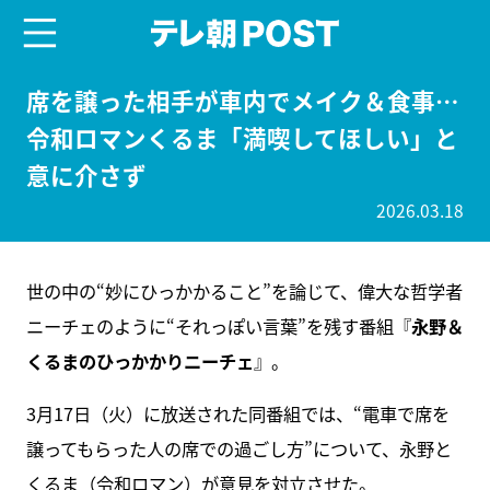
menu
テレ朝POST
席を譲った相手が車内でメイク＆食事…
令和ロマンくるま「満喫してほしい」と
意に介さず
2026.03.18
世の中の“妙にひっかかること”を論じて、偉大な哲学者
ニーチェのように“それっぽい言葉”を残す番組『
永野＆
くるまのひっかかりニーチェ
』。
3月17日（火）に放送された同番組では、“電車で席を
譲ってもらった人の席での過ごし方”について、永野と
くるま（令和ロマン）が意見を対立させた。