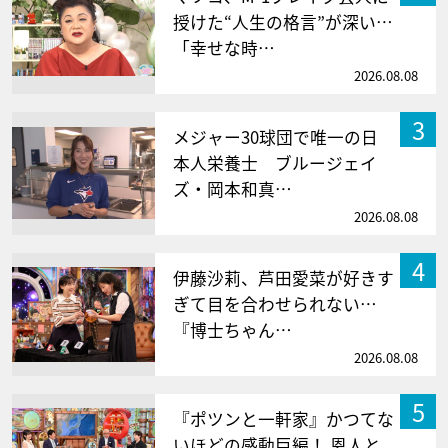
授けた“人生の格言”が深い…
「幸せな時…
2026.08.08
3
メジャー30球団で唯一の日
本人栄養士 ブルージェイ
ズ・岡本和真…
2026.08.08
4
伊藤沙莉、芦田愛菜が好きす
ぎて目を合わせられない…
『博士ちゃん…
2026.08.08
5
『ポツンと一軒家』かつてな
いほどの感動巨編！ 恩人と