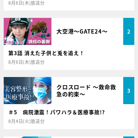
8月6日(木)放送分
大空港～GATE24～
2
第3話 消えた子供と兎を追え！
8月6日(木)放送分
クロスロード ～救命救
3
急の約束～
＃5 病院激震！パワハラ＆医療事故!?
8月4日(火)放送分