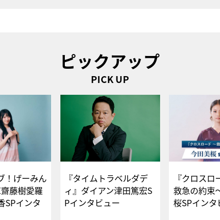
ピックアップ
PICK UP
ブ！げーみん
『タイムトラベルダデ
『クロスロー
E齋藤樹愛羅
ィ』ダイアン津田篤宏S
救急の約束
香SPインタ
Pインタビュー
桜SPイ