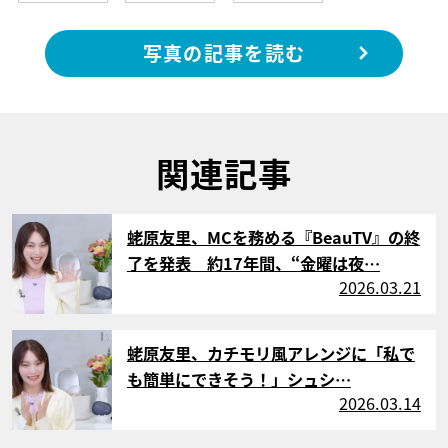
写真の記事を読む
関連記事
サムネイル
蛯原友里、MCを務める『BeauTV』の終
了を発表 約17年間、“金曜は夜…
2026.03.21
サムネイル
蛯原友里、カチモリ風アレンジに「私で
も簡単にできそう！」シュシ…
2026.03.14