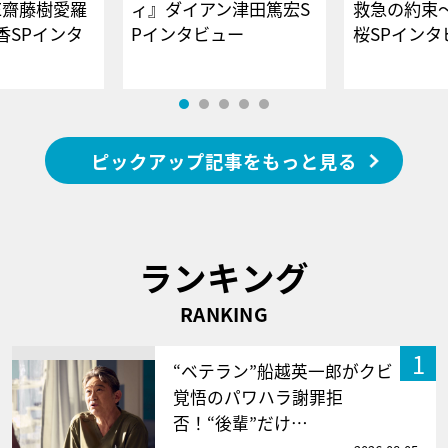
E齋藤樹愛羅
ィ』ダイアン津田篤宏S
救急の約束
香SPインタ
Pインタビュー
桜SPイ
ピックアップ記事をもっと見る
ランキング
RANKING
1
“ベテラン”船越英一郎がクビ
覚悟のパワハラ謝罪拒
否！“後輩”だけ…