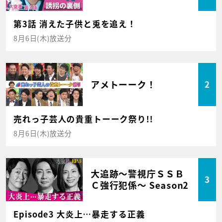
第3話 消えた子供と兎を追え！
8月6日(木)放送分
アメトーーク！
2
売れっ子芸人の貴重トーーク祭り!!
8月6日(木)放送分
大追跡～警視庁ＳＳＢ
3
Ｃ強行犯係～ Season2
Episode3 大炎上…暴走する正義