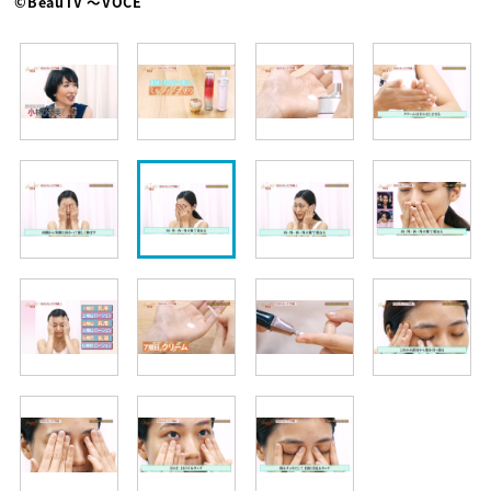
©BeauTV ～VOCE