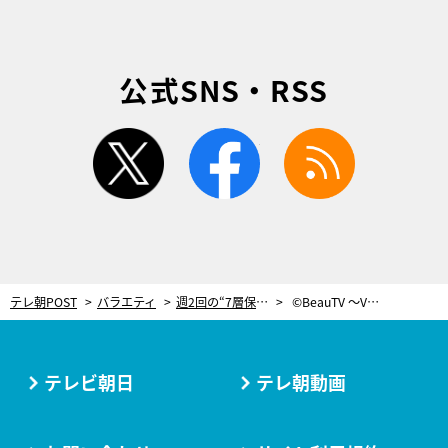
公式SNS・RSS
twitter
facebook
rss
テレ朝POST
バラエティ
週2回の“7層保湿術”で北風に負けない肌に！「ミルフィーユ塗り」を伝授
©BeauTV ～VOCE
テレビ朝日
テレ朝動画