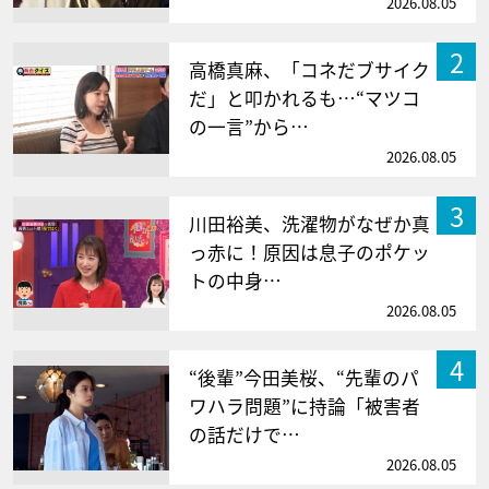
2026.08.05
2
高橋真麻、「コネだブサイク
だ」と叩かれるも…“マツコ
の一言”から…
2026.08.05
3
川田裕美、洗濯物がなぜか真
っ赤に！原因は息子のポケッ
トの中身…
2026.08.05
4
“後輩”今田美桜、“先輩のパ
ワハラ問題”に持論「被害者
の話だけで…
2026.08.05