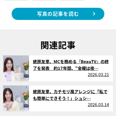
写真の記事を読む
関連記事
サムネイル
蛯原友里、MCを務める『BeauTV』の終
了を発表 約17年間、“金曜は夜…
2026.03.21
サムネイル
蛯原友里、カチモリ風アレンジに「私で
も簡単にできそう！」シュシ…
2026.03.14