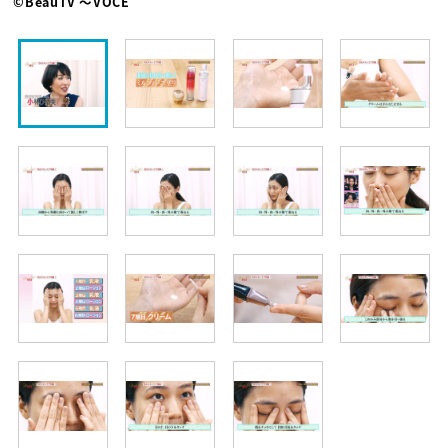
©BeauTV ～VOCE