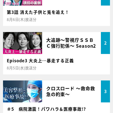
第3話 消えた子供と兎を追え！
8月6日(木)放送分
大追跡～警視庁ＳＳＢ
2
Ｃ強行犯係～ Season2
Episode3 大炎上…暴走する正義
8月5日(水)放送分
クロスロード ～救命救
3
急の約束～
＃5 病院激震！パワハラ＆医療事故!?