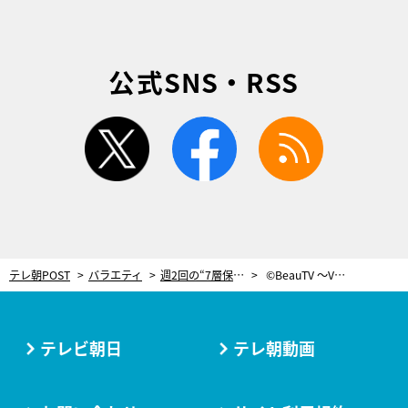
公式SNS・RSS
twitter
facebook
rss
テレ朝POST
バラエティ
週2回の“7層保湿術”で北風に負けない肌に！「ミルフィーユ塗り」を伝授
©BeauTV ～VOCE
テレビ朝日
テレ朝動画