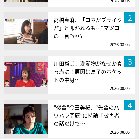
2026.08.05
2
高橋真麻、「コネだブサイク
だ」と叩かれるも…“マツコ
の一言”から…
2026.08.05
3
川田裕美、洗濯物がなぜか真
っ赤に！原因は息子のポケッ
トの中身…
2026.08.05
4
“後輩”今田美桜、“先輩のパ
ワハラ問題”に持論「被害者
の話だけで…
2026.08.05