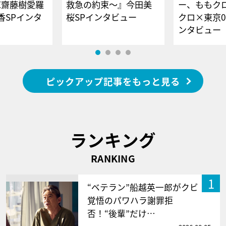
E齋藤樹愛羅
救急の約束～』今田美
ー、ももク
香SPインタ
桜SPインタビュー
クロ×東京0
ンタビュー
ピックアップ記事をもっと見る
ランキング
RANKING
1
“ベテラン”船越英一郎がクビ
覚悟のパワハラ謝罪拒
否！“後輩”だけ…