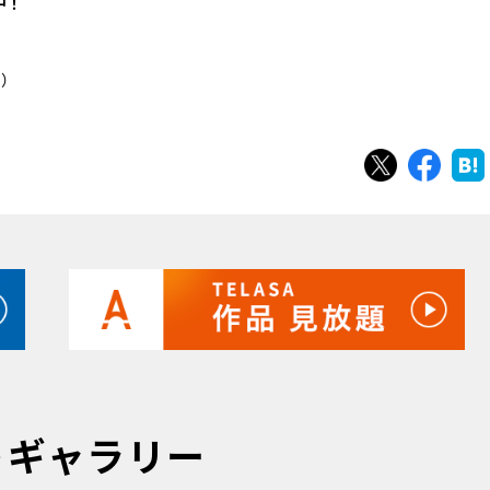
中！
く）
ツイート
シェ
トギャラリー