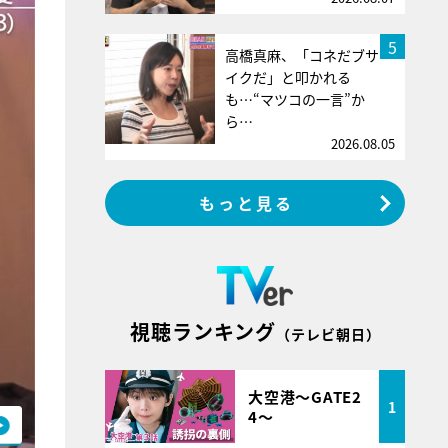
5
高橋真麻、「コネだブサ
イクだ」と叩かれる
も…“マツコの一言”か
ら…
2026.08.05
もっと見る
視聴ランキング
（テレビ朝日）
大空港～GATE2
1
4～