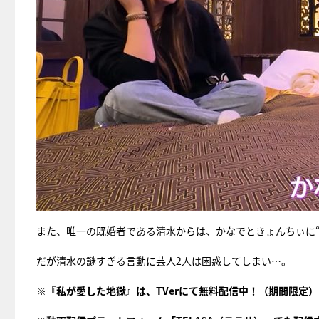
また、唯一の既婚者である清水からは、かなでときょんちぃに
だが清水の謎すぎる言動に芸人2人は困惑してしまい…。
※『私が愛した地獄』は、
TVerにて無料配信中
！（期間限定）