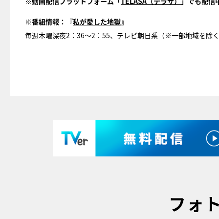
※動画配信プラットフォーム「
TELASA（テラサ）
」でも配信
※番組情報：『
私が愛した地獄
』
毎週木曜深夜2：36～2：55、テレビ朝日系（※一部地域を除
フォ