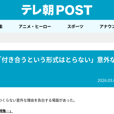
テレ
楽
アニメ・ヒーロー
スポーツ
アナウ
、「付き合うという形式はとらない」意外
2026.03.
つくらない意外な理由を告白する場面があった。
特殊…」