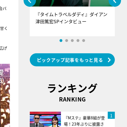
会バ
ぐ』＝LOV
『タイムトラベルダディ』ダイアン
『
香SPインタ
津田篤宏SPインタビュー
～
い甘く
広げ
ピックアップ記事をもっと見る
ランキング
RANKING
1
『Mステ』豪華8組が登
場！23年ぶりに披露さ