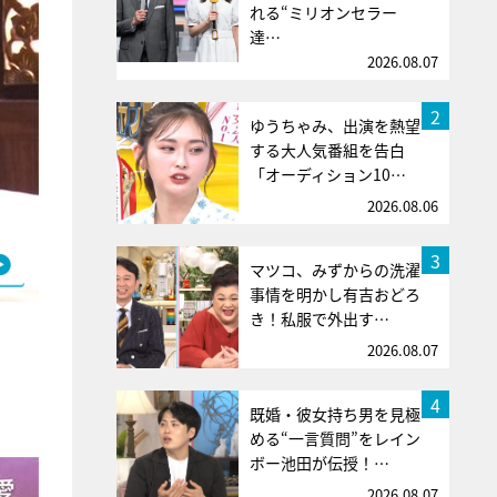
れる“ミリオンセラー
達…
2026.08.07
2
ゆうちゃみ、出演を熱望
する大人気番組を告白
「オーディション10…
2026.08.06
3
マツコ、みずからの洗濯
事情を明かし有吉おどろ
き！私服で外出す…
2026.08.07
4
既婚・彼女持ち男を見極
。
める“一言質問”をレイン
ボー池田が伝授！…
2026.08.07