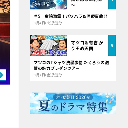
～
＃5 病院激震！パワハラ＆医療事故!?
8月4日(火)放送分
マツコ＆有吉 か
5
りそめ天国
マツコのTシャツ洗濯事情 たくろうの滋
賀の魅力プレゼンツアー
8月7日(金)放送分