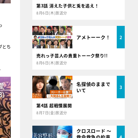
第3話 消えた子供と兎を追え！
8月6日(木)放送分
っ
アメトーーク！
2
ブとち
売れっ子芸人の貴重トーーク祭り!!
8月6日(木)放送分
。
名探偵のままで
3
いて
第4話 超戦慄展開
8月7日(金)放送分
クロスロード ～
救命救急の約束
4