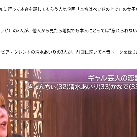
ルに行って本音を話してもらう人気企画「本音はベッドの上で」の女子
『アイ＝ラブ！げーみん
E齋藤樹愛羅＆佐々木舞
ビュー
ょうが）の3人が、他人から見たら地獄でも本人にとっては“忘れられな
ラビア・タレントの清水あいりの3人が、前回に続いて本音トークを繰り