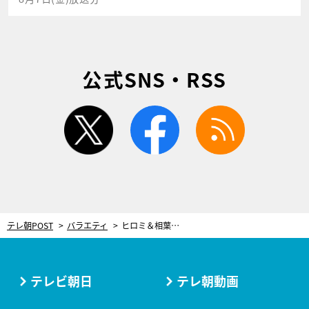
公式SNS・RSS
twitter
facebook
rss
テレ朝POST
バラエティ
ヒロミ＆相葉雅紀、初の静岡出張で全身泥だらけに！「やっべぇぞ」「風呂入りたい…」
テレビ朝日
テレ朝動画