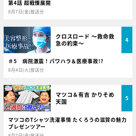
第4話 超戦慄展開
8月7日(金)放送分
クロスロード ～救命救
4
急の約束～
＃5 病院激震！パワハラ＆医療事故!?
8月4日(火)放送分
マツコ＆有吉 かりそめ
5
天国
マツコのTシャツ洗濯事情 たくろうの滋賀の魅力
プレゼンツアー
8月7日(金)放送分