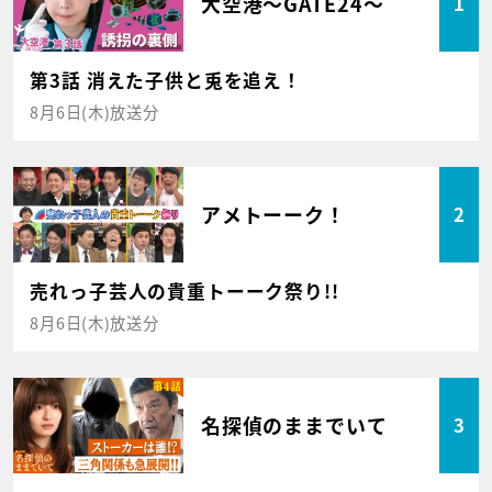
大空港～GATE24～
1
第3話 消えた子供と兎を追え！
8月6日(木)放送分
アメトーーク！
2
売れっ子芸人の貴重トーーク祭り!!
8月6日(木)放送分
名探偵のままでいて
3