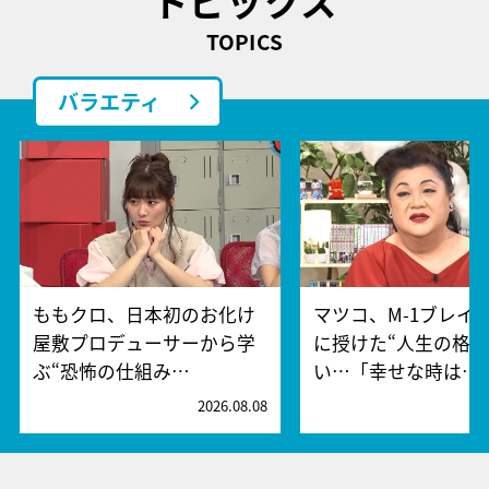
トピックス
TOPICS
バラエティ
ももクロ、日本初のお化け
マツコ、M-1ブレイ
屋敷プロデューサーから学
に授けた“人生の格言
ぶ“恐怖の仕組み…
い…「幸せな時は…
2026.08.08
2