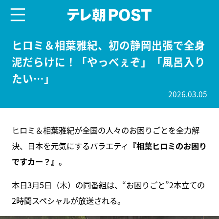
menu
テレ朝POST
ヒロミ＆相葉雅紀、初の静岡出張で全身
泥だらけに！「やっべぇぞ」「風呂入り
たい…」
2026.03.05
ヒロミ＆相葉雅紀が全国の人々のお困りごとを全力解
決、日本を元気にするバラエティ
『相葉ヒロミのお困り
ですカー？』
。
本日3月5日（木）の同番組は、“お困りごと”2本立ての
2時間スペシャルが放送される。