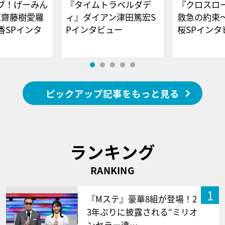
ブ！げーみん
『タイムトラベルダデ
『クロスロー
E齋藤樹愛羅
ィ』ダイアン津田篤宏S
救急の約束
香SPインタ
Pインタビュー
桜SPイ
ピックアップ記事をもっと見る
ランキング
RANKING
1
『Mステ』豪華8組が登場！2
3年ぶりに披露される“ミリオ
ンセラー達…