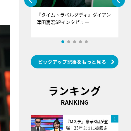
ぐ』＝LOV
『タイムトラベルダディ』ダイアン
『
香SPインタ
津田篤宏SPインタビュー
～
ピックアップ記事をもっと見る
ランキング
RANKING
1
『Mステ』豪華8組が登
場！23年ぶりに披露さ