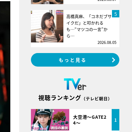
5
高橋真麻、「コネだブサ
イクだ」と叩かれる
も…“マツコの一言”か
ら…
2026.08.05
もっと見る
視聴ランキング
（テレビ朝日）
大空港～GATE2
1
4～