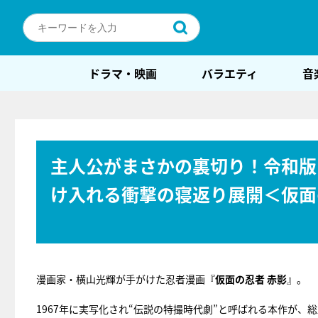
ドラマ・映画
バラエティ
音
主人公がまさかの裏切り！令和版
け入れる衝撃の寝返り展開＜仮面
漫画家・横山光輝が手がけた忍者漫画『
仮面の忍者 赤影
』。
1967年に実写化され“伝説の特撮時代劇”と呼ばれる本作が、総監