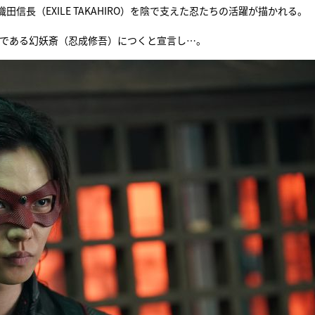
長（EXILE TAKAHIRO）を陰で支えた忍たちの活躍が描かれる。
『アイ＝ラブ！げーみん
敵である幻妖斎（忍成修吾）につくと宣言し…。
E齋藤樹愛羅＆佐々木舞
ビュー