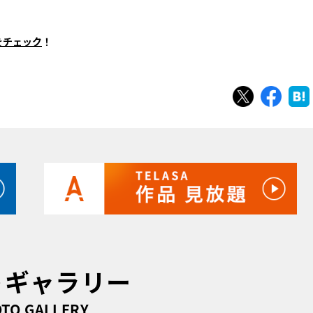
をチェック
！
ツイート
シェ
トギャラリー
TO GALLERY