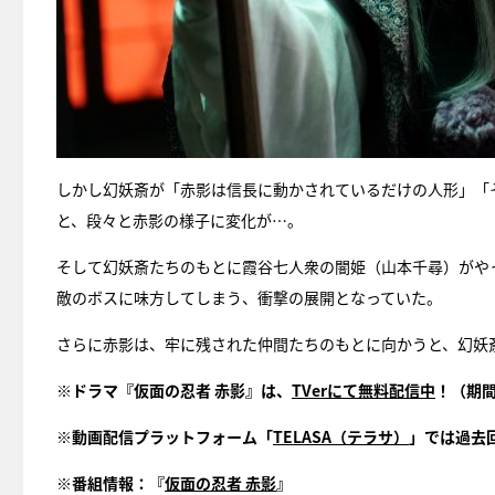
しかし幻妖斎が「赤影は信長に動かされているだけの人形」「
と、段々と赤影の様子に変化が…。
そして幻妖斎たちのもとに霞谷七人衆の闇姫（山本千尋）がや
敵のボスに味方してしまう、衝撃の展開となっていた。
さらに赤影は、牢に残された仲間たちのもとに向かうと、幻妖
※ドラマ『仮面の忍者 赤影』は、
TVerにて無料配信中
！（期
※動画配信プラットフォーム「
TELASA（テラサ）
」では過去
※番組情報：『
仮面の忍者 赤影
』