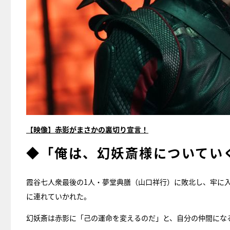
【映像】赤影がまさかの裏切り宣言！
◆「俺は、幻妖斎様についてい
霞谷七人衆最後の1人・夢堂典膳（山口祥行）に敗北し、牢に
に連れていかれた。
幻妖斎は赤影に「己の運命を変えるのだ」と、自分の仲間にな