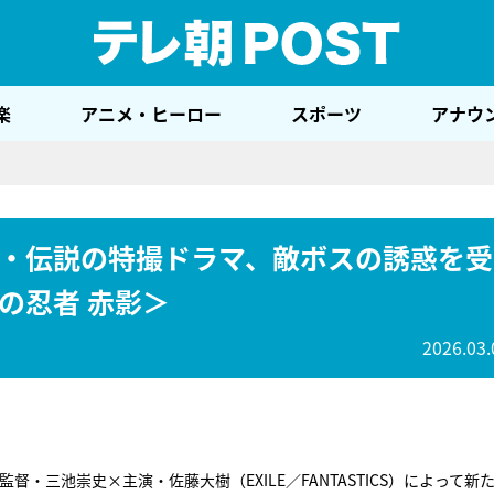
テレ
楽
アニメ・ヒーロー
スポーツ
アナウ
・伝説の特撮ドラマ、敵ボスの誘惑を受
の忍者 赤影＞
2026.03.
督・三池崇史×主演・佐藤大樹（EXILE／FANTASTICS）によって新