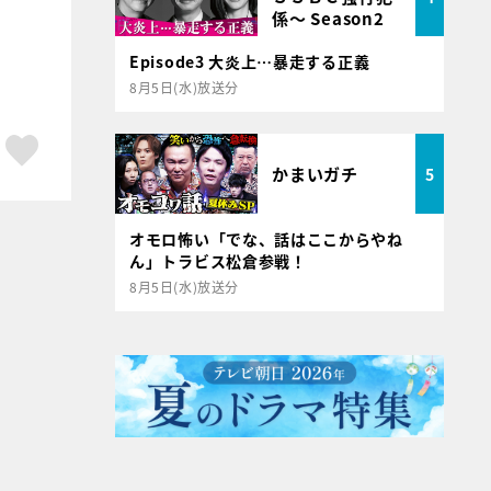
係～ Season2
Episode3 大炎上…暴走する正義
8月5日(水)放送分
ア
はてブ
スキボタン
かまいガチ
5
オモロ怖い「でな、話はここからやね
ん」トラビス松倉参戦！
8月5日(水)放送分