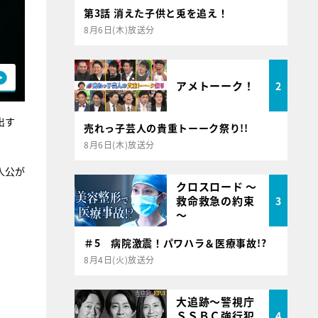
第3話 消えた子供と兎を追え！
8月6日(木)放送分
アメトーーク！
2
出す
売れっ子芸人の貴重トーーク祭り!!
8月6日(木)放送分
人公が
クロスロード ～
救命救急の約束
3
～
＃5 病院激震！パワハラ＆医療事故!?
8月4日(火)放送分
大追跡～警視庁
ＳＳＢＣ強行犯
4