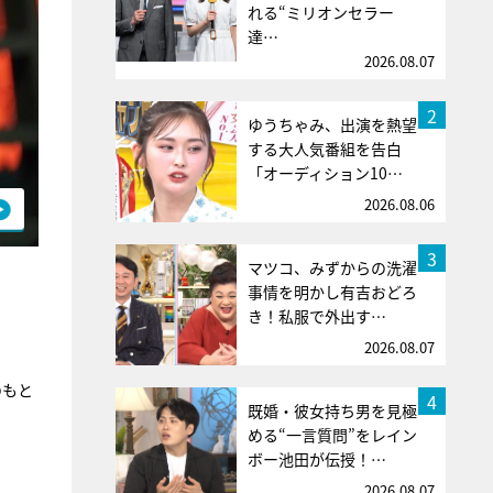
れる“ミリオンセラー
達…
2026.08.07
2
ゆうちゃみ、出演を熱望
する大人気番組を告白
「オーディション10…
2026.08.06
3
マツコ、みずからの洗濯
事情を明かし有吉おどろ
き！私服で外出す…
2026.08.07
のもと
4
既婚・彼女持ち男を見極
める“一言質問”をレイン
ボー池田が伝授！…
。
2026.08.07