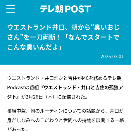
menu
テレ朝POST
ウエストランド井口、朝から“臭いおじ
さん”を一刀両断！「なんでスタートで
こんな臭いんだよ」
2026.03.01
ウエストランド・井口浩之と吉住がMCを務めるテレ朝
Podcastの番組
『ウエストランド・井口と吉住の孤独ア
ジト』
が2月26日（木）に配信された。
番組中盤、朝のルーティンについての話題から、井口が
身だしなみへのこだわりと世間への持論を展開する一幕
があった。