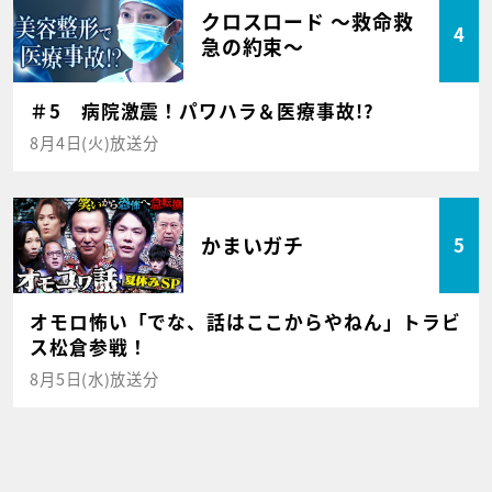
クロスロード ～救命救
4
急の約束～
＃5 病院激震！パワハラ＆医療事故!?
8月4日(火)放送分
かまいガチ
5
オモロ怖い「でな、話はここからやねん」トラビ
ス松倉参戦！
8月5日(水)放送分