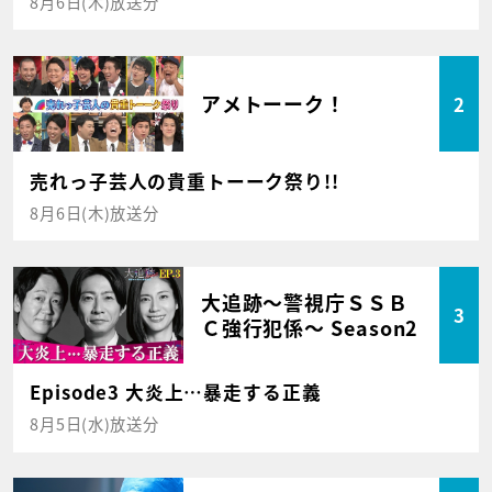
8月6日(木)放送分
アメトーーク！
2
売れっ子芸人の貴重トーーク祭り!!
8月6日(木)放送分
大追跡～警視庁ＳＳＢ
3
Ｃ強行犯係～ Season2
Episode3 大炎上…暴走する正義
8月5日(水)放送分