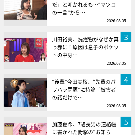
だ」と叩かれるも…“マツコ
の一言”から…
2026.08.05
3
川田裕美、洗濯物がなぜか真
っ赤に！原因は息子のポケッ
トの中身…
2026.08.05
4
“後輩”今田美桜、“先輩のパ
ワハラ問題”に持論「被害者
の話だけで…
2026.08.05
5
加藤夏希、7歳長男の連絡帳
に書かれた衝撃の“お知ら