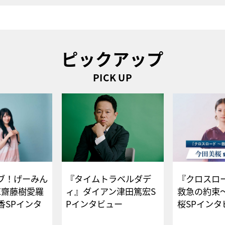
ピックアップ
PICK UP
ブ！げーみん
『タイムトラベルダデ
『クロスロー
E齋藤樹愛羅
ィ』ダイアン津田篤宏S
救急の約束
香SPインタ
Pインタビュー
桜SPイ