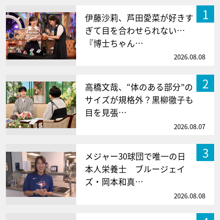
1
伊藤沙莉、芦田愛菜が好きす
ぎて目を合わせられない…
『博士ちゃん…
2026.08.08
2
高橋文哉、“体のある部分”の
サイズが規格外？黒柳徹子も
目を見張…
2026.08.07
3
メジャー30球団で唯一の日
本人栄養士 ブルージェイ
ズ・岡本和真…
2026.08.08