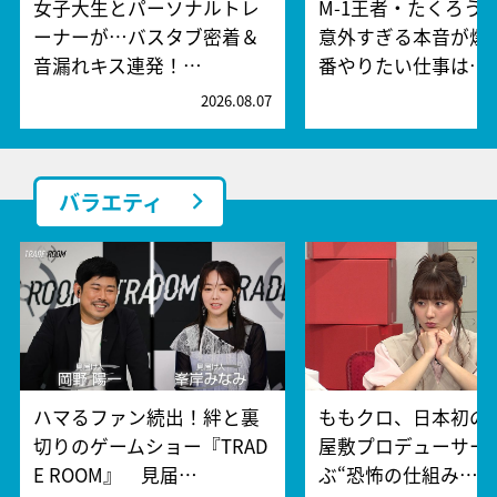
女子大生とパーソナルトレ
M-1王者・たくろう
ーナーが…バスタブ密着＆
意外すぎる本音が爆
音漏れキス連発！…
番やりたい仕事は…
2026.08.07
2
バラエティ
ハマるファン続出！絆と裏
ももクロ、日本初の
切りのゲームショー『TRAD
屋敷プロデューサー
E ROOM』 見届…
ぶ“恐怖の仕組み…