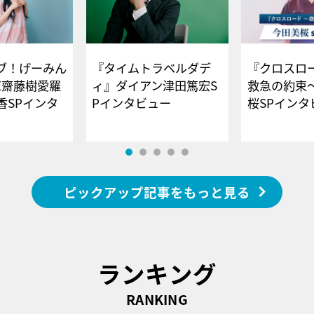
ブ！げーみん
『タイムトラベルダデ
『クロスロー
E齋藤樹愛羅
ィ』ダイアン津田篤宏S
救急の約束
香SPインタ
Pインタビュー
桜SPイ
ピックアップ記事をもっと見る
ランキング
RANKING