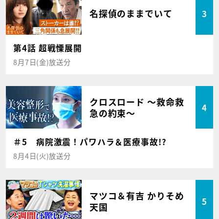
名探偵のままでいて
3
第4話 超戦慄展開
8月7日(金)放送分
クロスロード ～救命救
4
急の約束～
＃5 病院激震！パワハラ＆医療事故!?
8月4日(火)放送分
マツコ＆有吉 かりそめ
5
天国