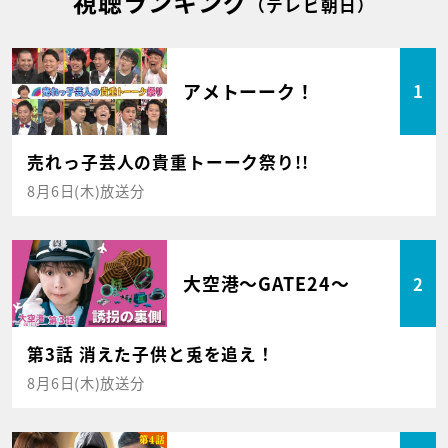
視聴ランキング
（テレビ朝日）
アメトーーク！
1
売れっ子芸人の貴重トーーク祭り!!
8月6日(木)放送分
大空港～GATE24～
2
第3話 消えた子供と兎を追え！
8月6日(木)放送分