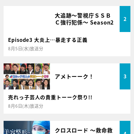
大追跡～警視庁ＳＳＢ
2
Ｃ強行犯係～ Season2
Episode3 大炎上…暴走する正義
8月5日(水)放送分
アメトーーク！
3
売れっ子芸人の貴重トーーク祭り!!
8月6日(木)放送分
クロスロード ～救命救
4