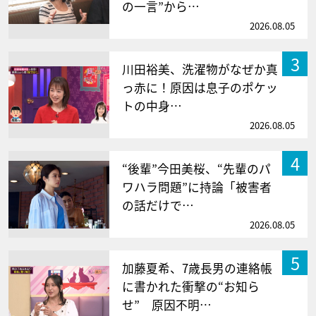
の一言”から…
2026.08.05
3
川田裕美、洗濯物がなぜか真
っ赤に！原因は息子のポケッ
トの中身…
2026.08.05
4
“後輩”今田美桜、“先輩のパ
ワハラ問題”に持論「被害者
の話だけで…
2026.08.05
5
加藤夏希、7歳長男の連絡帳
に書かれた衝撃の“お知ら
せ” 原因不明…