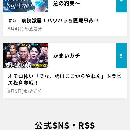
急の約束～
＃5 病院激震！パワハラ＆医療事故!?
8月4日(火)放送分
かまいガチ
5
オモロ怖い「でな、話はここからやねん」トラビ
ス松倉参戦！
8月5日(水)放送分
公式SNS・RSS