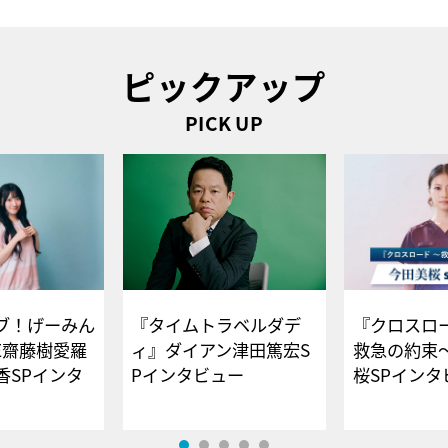
ピックアップ
PICK UP
ブ！げーみん
『タイムトラベルダデ
『クロスロー
E齋藤樹愛羅
ィ』ダイアン津田篤宏S
救急の約束
香SPインタ
Pインタビュー
桜SPイ