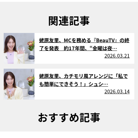
関連記事
サムネイル
蛯原友里、MCを務める『BeauTV』の終
了を発表 約17年間、“金曜は夜…
2026.03.21
サムネイル
蛯原友里、カチモリ風アレンジに「私で
も簡単にできそう！」シュシ…
2026.03.14
おすすめ記事