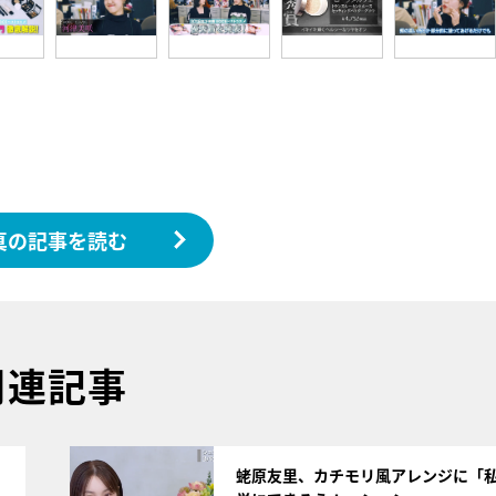
真の記事を読む
関連記事
サムネイル
蛯原友里、カチモリ風アレンジに「