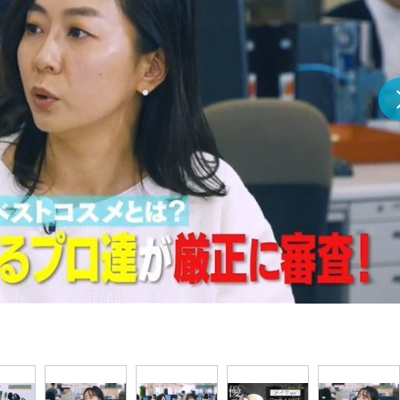
『アイ＝ラブ！げーみん
E齋藤樹愛羅＆佐々木舞
ビュー