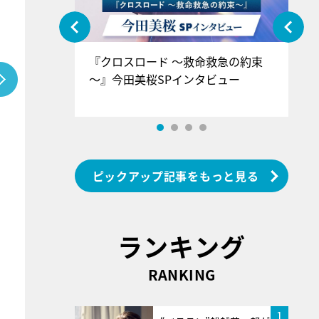
ぐ』＝LOV
『クロスロード ～救命救急の約束
『
香SPインタ
～』今田美桜SPインタビュー
ロ
ン
ピックアップ記事をもっと見る
ランキング
RANKING
1