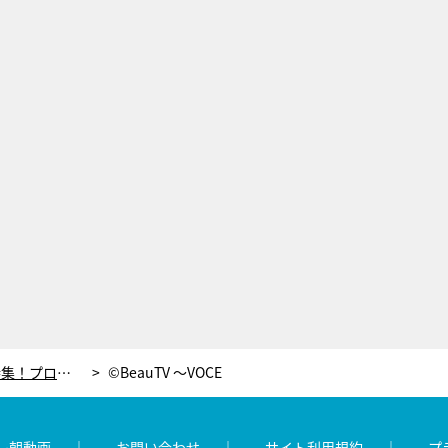
2018年下半期VOCEベストコスメ特集！プロが選ぶ“どれをとっても理想的”なファンデ
©BeauTV ～VOCE
レ朝動画
お問い合わせ
サイト利用規約
プ