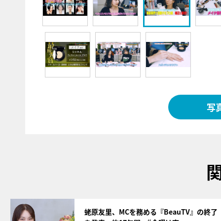
写
サムネイル
蛯原友里、MCを務める『BeauTV』の終了