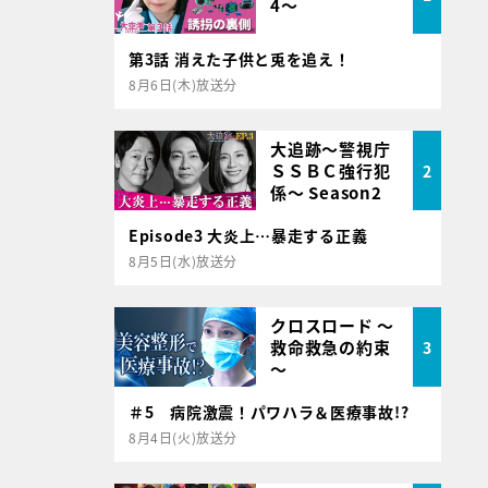
4～
第3話 消えた子供と兎を追え！
8月6日(木)放送分
大追跡～警視庁
ＳＳＢＣ強行犯
2
係～ Season2
Episode3 大炎上…暴走する正義
8月5日(水)放送分
クロスロード ～
救命救急の約束
3
～
＃5 病院激震！パワハラ＆医療事故!?
8月4日(火)放送分