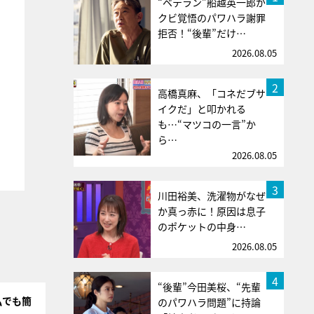
“ベテラン”船越英一郎が
クビ覚悟のパワハラ謝罪
拒否！“後輩”だけ…
2026.08.05
2
高橋真麻、「コネだブサ
イクだ」と叩かれる
も…“マツコの一言”か
ら…
2026.08.05
3
川田裕美、洗濯物がなぜ
か真っ赤に！原因は息子
のポケットの中身…
2026.08.05
4
“後輩”今田美桜、“先輩
私でも簡
のパワハラ問題”に持論