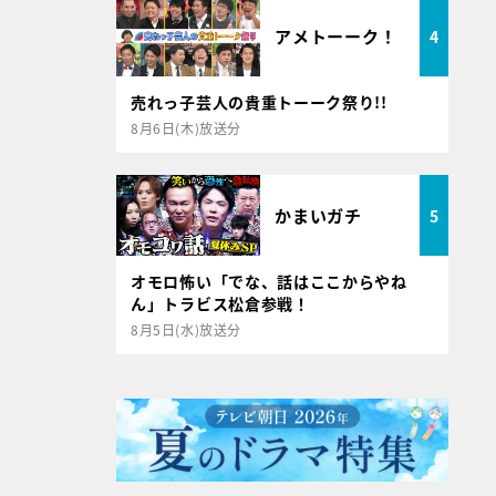
アメトーーク！
4
売れっ子芸人の貴重トーーク祭り!!
8月6日(木)放送分
かまいガチ
5
オモロ怖い「でな、話はここからやね
ん」トラビス松倉参戦！
8月5日(水)放送分