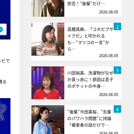
拒否！“後輩”だけ…
2026.08.05
2
高橋真麻、「コネだブサ
イクだ」と叩かれる
も…“マツコの一言”か
ら…
2026.08.05
レビで
3
川田裕美、洗濯物がなぜ
か真っ赤に！原因は息子
通る
のポケットの中身…
2026.08.05
4
“後輩”今田美桜、“先輩
のパワハラ問題”に持論
「被害者の話だけで…
2026.08.05