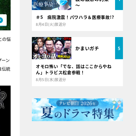
～
＃5 病院激震！パワハラ＆医療事故!?
8月4日(火)放送分
との悩
かまいガチ
5
プーン
オモロ怖い「でな、話はここからやね
は伝統
ん」トラビス松倉参戦！
8月5日(水)放送分