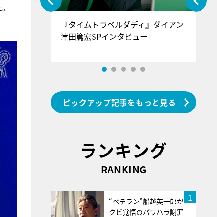
た。
ぐ』＝LOV
『タイムトラベルダディ』ダイアン
『
香SPインタ
津田篤宏SPインタビュー
～
ピックアップ記事をもっと見る
ランキング
RANKING
1
“ベテラン”船越英一郎が
クビ覚悟のパワハラ謝罪