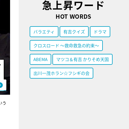
急上昇ワード
HOT WORDS
バラエティ
有吉クイズ
ドラマ
クロスロード ～救命救急の約束～
ABEMA
マツコ＆有吉 かりそめ天国
出川一茂ホラン☆フシギの会
いう