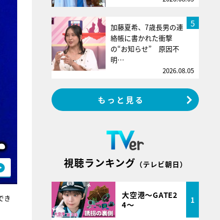
5
加藤夏希、7歳長男の連
絡帳に書かれた衝撃
の“お知らせ” 原因不
明…
2026.08.05
もっと見る
視聴ランキング
（テレビ朝日）
大空港～GATE2
でき
1
4～