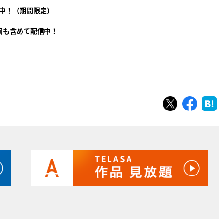
信中
！（期間限定）
回も含めて配信中！
ツイート
シェ