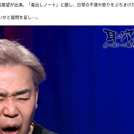
・岩尾望が出演。「毒出しノート」と題し、日常の不満や怒りをぶちまけ
『アイ＝ラブ！げーみん
いかと疑問を呈し…。
E齋藤樹愛羅＆佐々木舞
ビュー