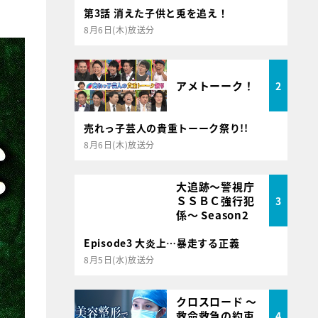
第3話 消えた子供と兎を追え！
8月6日(木)放送分
アメトーーク！
2
売れっ子芸人の貴重トーーク祭り!!
8月6日(木)放送分
大追跡～警視庁
ＳＳＢＣ強行犯
3
係～ Season2
Episode3 大炎上…暴走する正義
8月5日(水)放送分
クロスロード ～
救命救急の約束
4