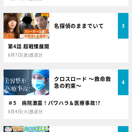
名探偵のままでいて
3
第4話 超戦慄展開
8月7日(金)放送分
クロスロード ～救命救
4
急の約束～
＃5 病院激震！パワハラ＆医療事故!?
8月4日(火)放送分