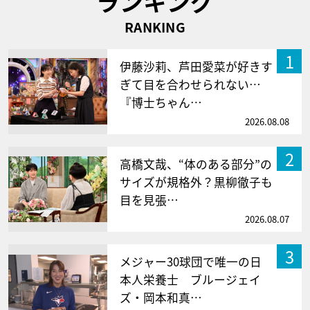
ランキング
RANKING
1
伊藤沙莉、芦田愛菜が好きす
ぎて目を合わせられない…
『博士ちゃん…
2026.08.08
2
高橋文哉、“体のある部分”の
サイズが規格外？黒柳徹子も
目を見張…
2026.08.07
3
メジャー30球団で唯一の日
本人栄養士 ブルージェイ
ズ・岡本和真…