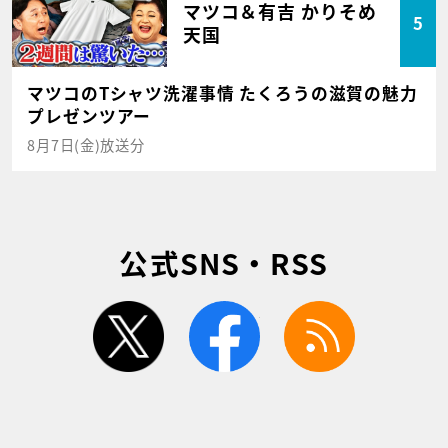
マツコ＆有吉 かりそめ
5
天国
マツコのTシャツ洗濯事情 たくろうの滋賀の魅力
プレゼンツアー
8月7日(金)放送分
公式SNS・RSS
twitter
facebook
rss