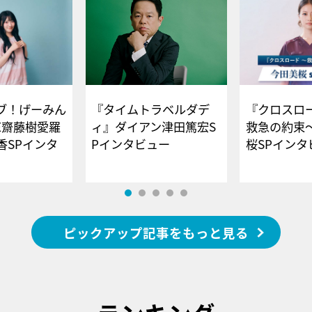
ブ！げーみん
『タイムトラベルダデ
『クロスロー
E齋藤樹愛羅
ィ』ダイアン津田篤宏S
救急の約束
香SPインタ
Pインタビュー
桜SPイ
ピックアップ記事をもっと見る