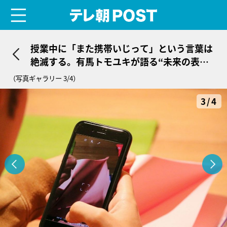
menu
テレ朝POST
授業中に「また携帯いじって」という言葉は
絶滅する。有馬トモユキが語る“未来の表現
法”
（写真ギャラリー 3/4）
3/4