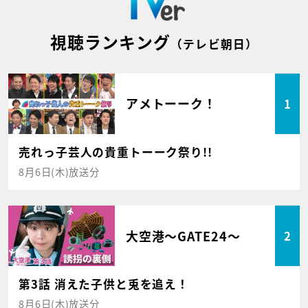
視聴ランキング
（テレビ朝日）
アメトーーク！
1
売れっ子芸人の貴重トーーク祭り!!
8月6日(木)放送分
大空港～GATE24～
2
第3話 消えた子供と兎を追え！
8月6日(木)放送分