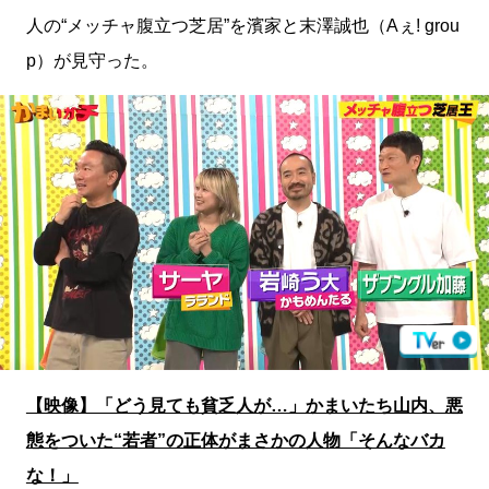
人の“メッチャ腹立つ芝居”を濱家と末澤誠也（Aぇ! grou
p）が見守った。
【映像】「どう見ても貧乏人が…」かまいたち山内、悪
態をついた“若者”の正体がまさかの人物「そんなバカ
な！」