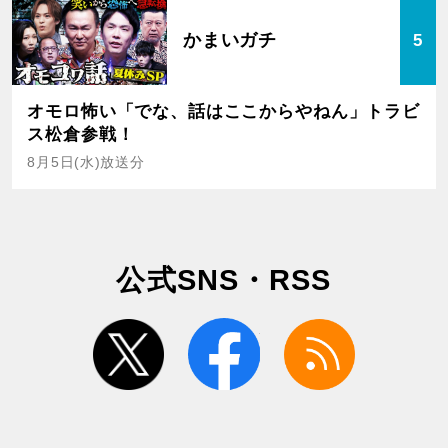
かまいガチ
5
オモロ怖い「でな、話はここからやねん」トラビ
ス松倉参戦！
8月5日(水)放送分
公式SNS・RSS
twitter
facebook
rss