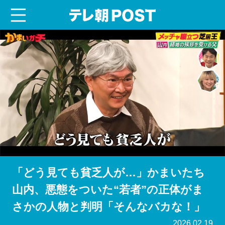
menu
テレ朝POST
「どう見ても貧乏人が…」かまいたち
山内、悪態をついた“若者”の正体がま
さかの人物と判明「そんなバカな！」
2026.02.19