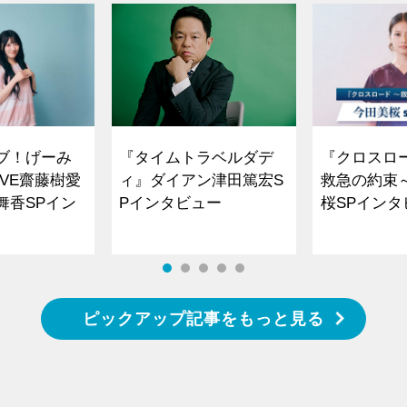
ブ！げーみ
『タイムトラベルダデ
『クロスロ
VE齋藤樹愛
ィ』ダイアン津田篤宏S
救急の約束
舞香SPイン
Pインタビュー
桜SPイ
ピックアップ記事をもっと見る