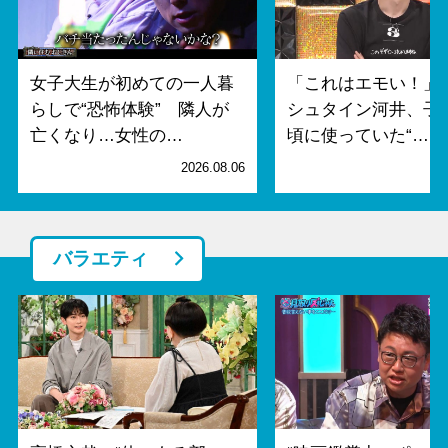
女子大生が初めての一人暮
「これはエモい！」
らしで“恐怖体験” 隣人が
シュタイン河井、子
亡くなり…女性の…
頃に使っていた“…
2026.08.06
2
バラエティ