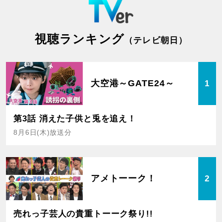
視聴ランキング
（テレビ朝日）
大空港～GATE24～
1
第3話 消えた子供と兎を追え！
8月6日(木)放送分
アメトーーク！
2
売れっ子芸人の貴重トーーク祭り!!