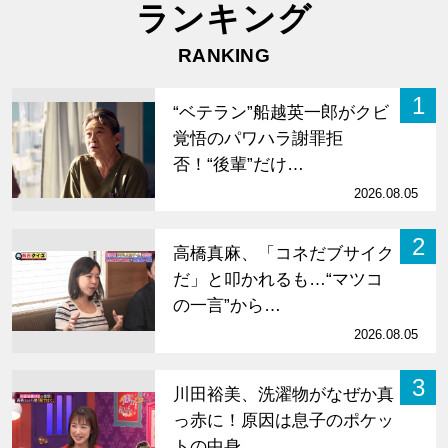
ランキング
RANKING
1
“ベテラン”船越英一郎がクビ
覚悟のパワハラ謝罪拒
否！“後輩”だけ…
2026.08.05
2
高橋真麻、「コネだブサイク
だ」と叩かれるも…“マツコ
の一言”から…
2026.08.05
3
川田裕美、洗濯物がなぜか真
っ赤に！原因は息子のポケッ
トの中身…