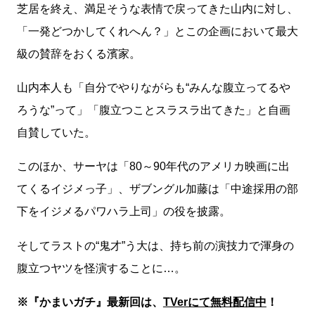
芝居を終え、満足そうな表情で戻ってきた山内に対し、
「一発どつかしてくれへん？」とこの企画において最大
級の賛辞をおくる濱家。
山内本人も「自分でやりながらも“みんな腹立ってるや
ろうな”って」「腹立つことスラスラ出てきた」と自画
自賛していた。
このほか、サーヤは「80～90年代のアメリカ映画に出
てくるイジメっ子」、ザブングル加藤は「中途採用の部
下をイジメるパワハラ上司」の役を披露。
そしてラストの“鬼才”う大は、持ち前の演技力で渾身の
腹立つヤツを怪演することに…。
※『かまいガチ』最新回は、
TVerにて無料配信中
！