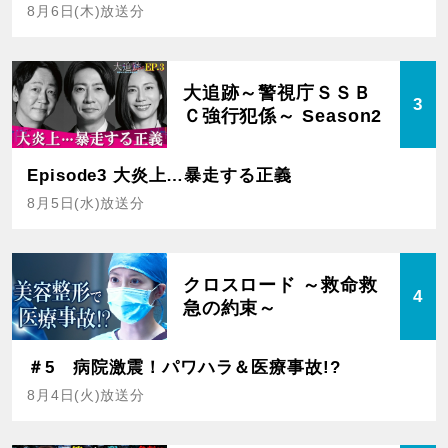
8月6日(木)放送分
大追跡～警視庁ＳＳＢ
3
Ｃ強行犯係～ Season2
Episode3 大炎上…暴走する正義
8月5日(水)放送分
クロスロード ～救命救
4
急の約束～
＃5 病院激震！パワハラ＆医療事故!?
8月4日(火)放送分