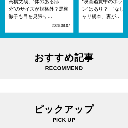
高橋文哉、“体のある部
“映画鑑賞中のポップ
分”のサイズが規格外？黒柳
ン”はあり？ “なし派
徹子も目を見張り…
ャリ橋本、妻が…
2026.08.07
2
おすすめ記事
RECOMMEND
ピックアップ
PICK UP