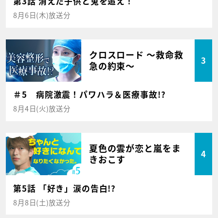
第3話 消えた子供と兎を追え！
8月6日(木)放送分
クロスロード ～救命救
3
急の約束～
＃5 病院激震！パワハラ＆医療事故!?
8月4日(火)放送分
夏色の雲が恋と嵐をま
4
きおこす
第5話 「好き」涙の告白!?
8月8日(土)放送分