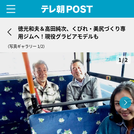
menu
テレ朝POST
徳光和夫＆高田純次、くびれ・美尻づくり専
用ジムへ！現役グラビアモデルも
（写真ギャラリー 1/2）
1/2