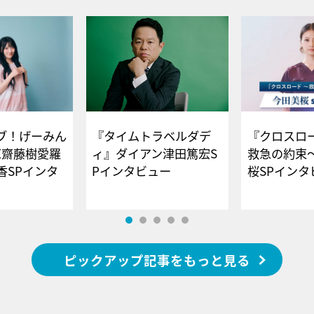
ブ！げーみん
『タイムトラベルダデ
『クロスロー
E齋藤樹愛羅
ィ』ダイアン津田篤宏S
救急の約束
香SPインタ
Pインタビュー
桜SPイ
ピックアップ記事をもっと見る