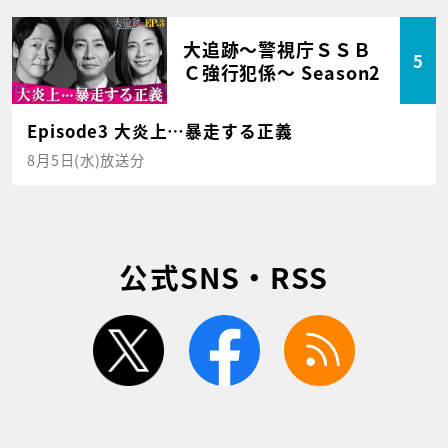
大追跡～警視庁ＳＳＢ
5
Ｃ強行犯係～ Season2
Episode3 大炎上…暴走する正義
8月5日(水)放送分
公式SNS・RSS
twitter
facebook
rss