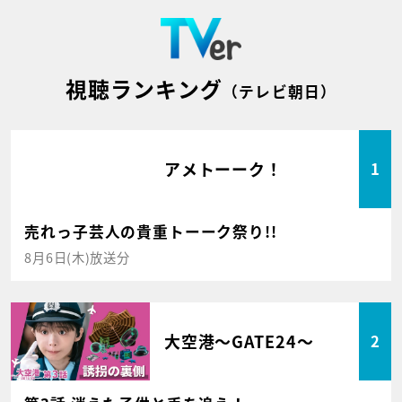
視聴ランキング
（テレビ朝日）
アメトーーク！
1
売れっ子芸人の貴重トーーク祭り!!
8月6日(木)放送分
大空港～GATE24～
2