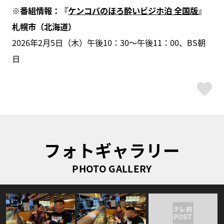
※番組情報：『
ケンコバのほろ酔いビジホ泊 全国版
』
札幌市（北海道）
2026年2月5日（木）午後10：30～午後11：00、BS朝
日
ス
フォトギャラリー
PHOTO GALLERY