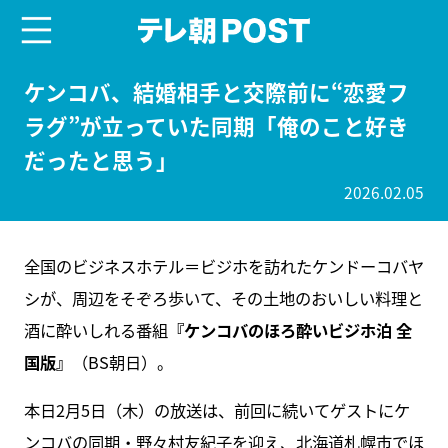
menu
テレ朝POST
ケンコバ、結婚相手と交際前に“恋愛フ
ラグ”が立っていた同期「俺のこと好き
だったと思う」
2026.02.05
全国のビジネスホテル＝ビジホを訪れたケンドーコバヤ
シが、周辺をそぞろ歩いて、その土地のおいしい料理と
酒に酔いしれる番組
『ケンコバのほろ酔いビジホ泊 全
国版』
（BS朝日）。
本日2月5日（木）の放送は、前回に続いてゲストにケ
ンコバの同期・野々村友紀子を迎え、北海道札幌市でほ