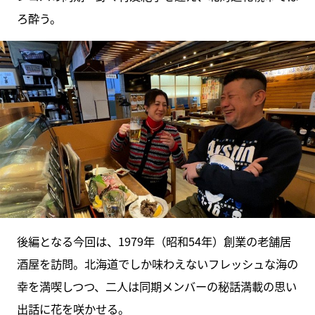
ろ酔う。
後編となる今回は、1979年（昭和54年）創業の老舗居
酒屋を訪問。北海道でしか味わえないフレッシュな海の
幸を満喫しつつ、二人は同期メンバーの秘話満載の思い
出話に花を咲かせる。