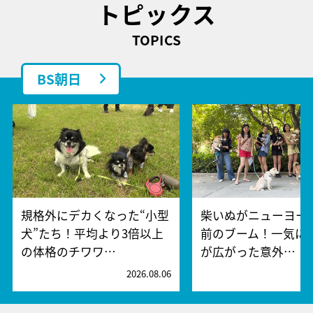
トピックス
TOPICS
BS朝日
規格外にデカくなった“小型
柴いぬがニューヨー
犬”たち！平均より3倍以上
前のブーム！一気に
の体格のチワワ…
が広がった意外…
2026.08.06
2