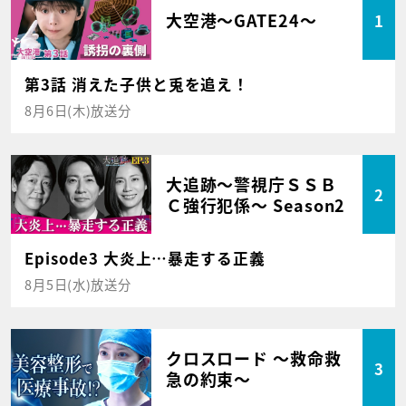
大空港～GATE24～
1
第3話 消えた子供と兎を追え！
8月6日(木)放送分
大追跡～警視庁ＳＳＢ
2
Ｃ強行犯係～ Season2
Episode3 大炎上…暴走する正義
8月5日(水)放送分
クロスロード ～救命救
3
急の約束～