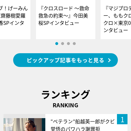
ブ！げーみん
『クロスロード ～救命
『マジプロ
E齋藤樹愛羅
救急の約束～』今田美
ー、ももク
香SPインタ
桜SPインタビュー
クロ×東京0
ンタビュー
ピックアップ記事をもっと見る
ランキング
RANKING
1
“ベテラン”船越英一郎がクビ
覚悟のパワハラ謝罪拒