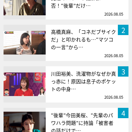
否！“後輩”だけ…
2026.08.05
2
高橋真麻、「コネだブサイク
だ」と叩かれるも…“マツコ
の一言”から…
2026.08.05
3
川田裕美、洗濯物がなぜか真
っ赤に！原因は息子のポケッ
トの中身…
2026.08.05
4
“後輩”今田美桜、“先輩のパ
ワハラ問題”に持論「被害者
の話だけで…