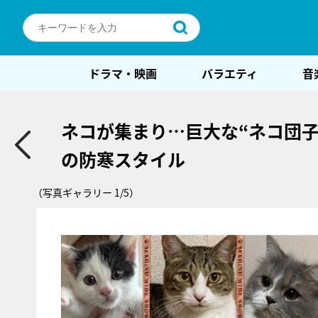
ドラマ・映画
バラエティ
音
ネコが集まり…巨大な“ネコ団
の防寒スタイル
（写真ギャラリー 1/5）