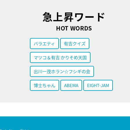
急上昇ワード
HOT WORDS
バラエティ
有吉クイズ
マツコ＆有吉 かりそめ天国
出川一茂ホラン☆フシギの会
博士ちゃん
ABEMA
EIGHT-JAM