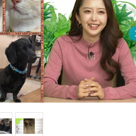
『アイ＝ラブ！げーみん
E齋藤樹愛羅＆佐々木舞
ビュー