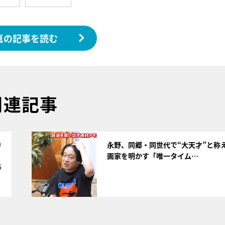
真の記事を読む
関連記事
サムネイル
中
永野、同郷・同世代で“大天才”と称
画家を明かす「唯一タイム…
6