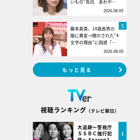
いもの”告白 あわや…
2026.08.05
5
藤本美貴、14歳長男の
服に異変→聞かされた“4
文字の理由”に困惑「…
2026.08.05
もっと見る
視聴ランキング
（テレビ朝日）
大追跡～警視庁
ＳＳＢＣ強行犯
1
係～ Season2