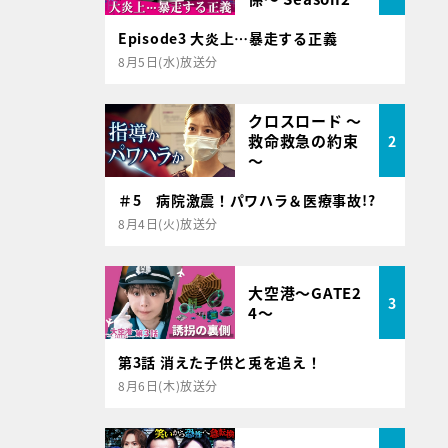
Episode3 大炎上…暴走する正義
8月5日(水)放送分
クロスロード ～
救命救急の約束
2
～
＃5 病院激震！パワハラ＆医療事故!?
8月4日(火)放送分
大空港～GATE2
3
4～
第3話 消えた子供と兎を追え！
8月6日(木)放送分