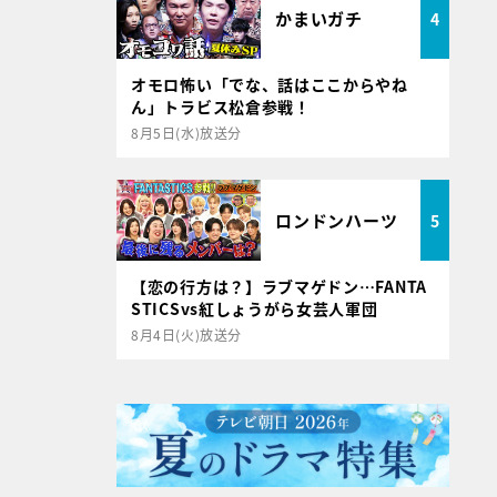
かまいガチ
4
オモロ怖い「でな、話はここからやね
ん」トラビス松倉参戦！
8月5日(水)放送分
ロンドンハーツ
5
【恋の行方は？】ラブマゲドン…FANTA
STICSvs紅しょうがら女芸人軍団
8月4日(火)放送分