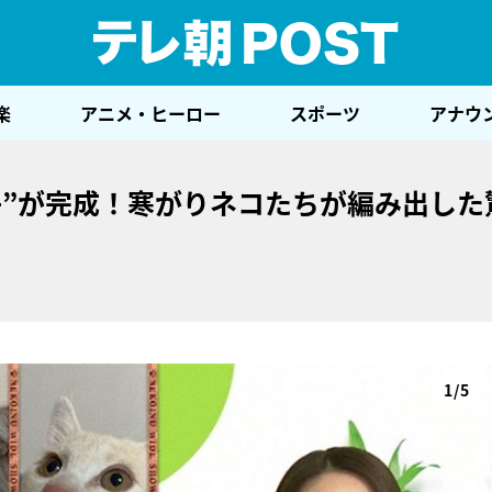
テレ
楽
アニメ・ヒーロー
スポーツ
アナウ
子”が完成！寒がりネコたちが編み出した
1/5