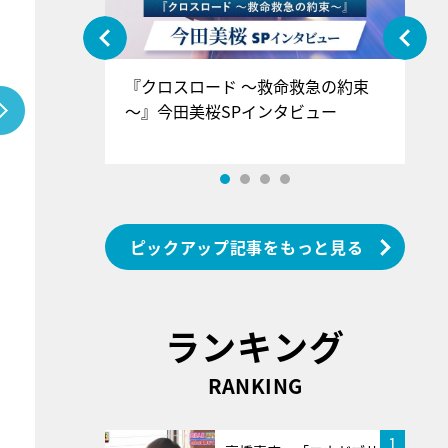
ぐ』＝LOV
『クロスロード ～救命救急の約束
『
香SPインタ
～』今田美桜SPインタビュー
ロ
ン
ピックアップ記事をもっと見る
ランキング
RANKING
1