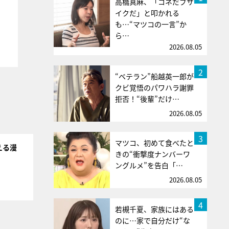
高橋真麻、「コネだブサ
イクだ」と叩かれる
も…“マツコの一言”か
ら…
2026.08.05
2
“ベテラン”船越英一郎が
クビ覚悟のパワハラ謝罪
拒否！“後輩”だけ…
2026.08.05
3
マツコ、初めて食べたと
える漫
きの“衝撃度ナンバーワ
ングルメ”を告白「…
2026.08.05
4
若槻千夏、家族にはある
のに…家で自分だけ“な