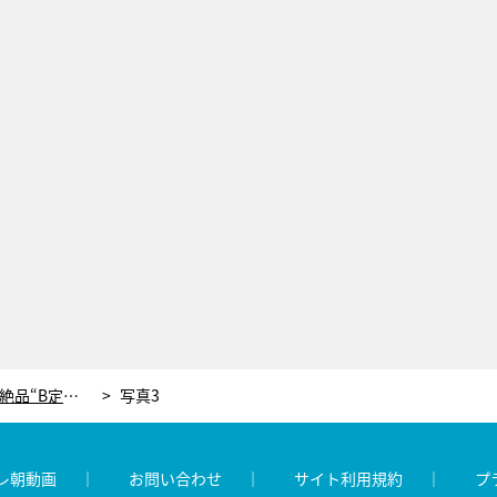
U字工事、ラーメン店で食べられる絶品“B定食”を紹介！栃木の名所巡りで大人気イルミネーションも
写真3
レ朝動画
お問い合わせ
サイト利用規約
プ