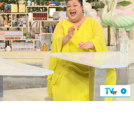
『アイ＝ラブ！げーみん
E齋藤樹愛羅＆佐々木舞
ビュー