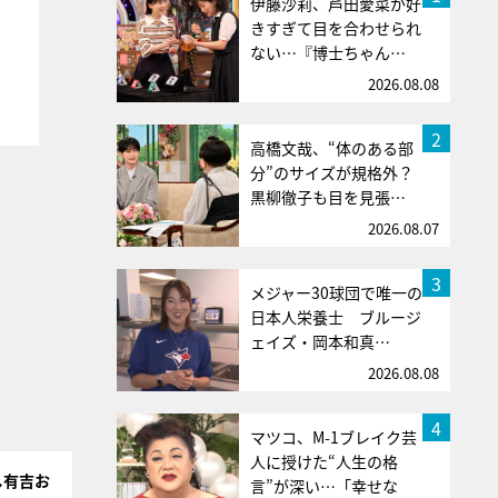
伊藤沙莉、芦田愛菜が好
きすぎて目を合わせられ
ない…『博士ちゃん…
2026.08.08
2
高橋文哉、“体のある部
分”のサイズが規格外？
黒柳徹子も目を見張…
2026.08.07
3
メジャー30球団で唯一の
日本人栄養士 ブルージ
ェイズ・岡本和真…
2026.08.08
4
マツコ、M-1ブレイク芸
人に授けた“人生の格
し有吉お
言”が深い…「幸せな