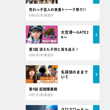
売れっ子芸人の貴重トーーク祭り!!
8月6日(木)放送分
大空港～GATE2
2
4～
第3話 消えた子供と兎を追え！
8月6日(木)放送分
名探偵のままで
3
いて
第4話 超戦慄展開
8月7日(金)放送分
クロスロード ～