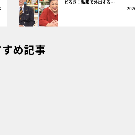
どろき！私服で外出する…
8
202
すすめ記事