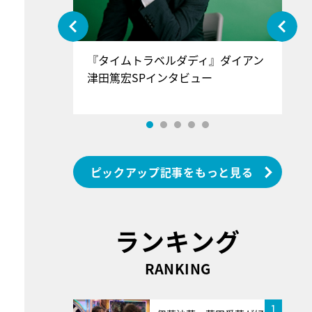
ぐ』＝LOV
『タイムトラベルダディ』ダイアン
『
香SPインタ
津田篤宏SPインタビュー
～
ピックアップ記事をもっと見る
ランキング
RANKING
1