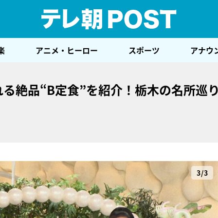
テレ
楽
アニメ・ヒーロー
スポーツ
アナウ
る絶品“B定食”を紹介！栃木の名所巡
3/3