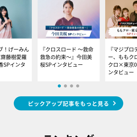
ブ！げーみん
『クロスロード ～救命
『マジプロ
E齋藤樹愛羅
救急の約束～』今田美
ー、ももク
香SPインタ
桜SPインタビュー
クロ×東京0
ンタビュー
ピックアップ記事をもっと見る