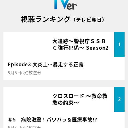
視聴ランキング
（テレビ朝日）
大追跡～警視庁ＳＳＢ
1
Ｃ強行犯係～ Season2
Episode3 大炎上…暴走する正義
8月5日(水)放送分
クロスロード ～救命救
2
急の約束～
＃5 病院激震！パワハラ＆医療事故!?
8月4日(火)放送分