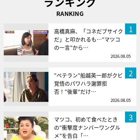
ランキング
RANKING
1
高橋真麻、「コネだブサイク
だ」と叩かれるも…“マツコ
の一言”から…
2026.08.05
2
“ベテラン”船越英一郎がクビ
覚悟のパワハラ謝罪拒
否！“後輩”だけ…
2026.08.05
3
マツコ、初めて食べたとき
の“衝撃度ナンバーワングル
メ”を告白「…