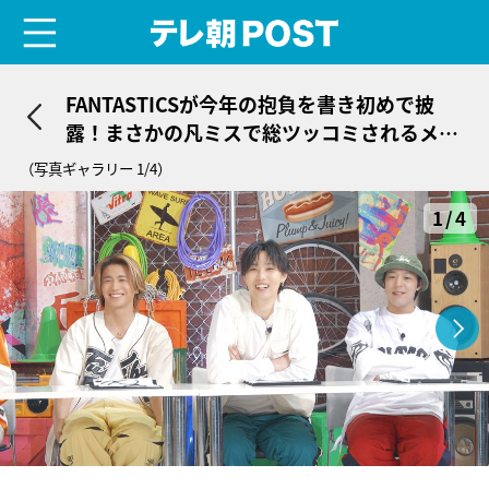
menu
テレ朝POST
FANTASTICSが今年の抱負を書き初めで披
露！まさかの凡ミスで総ツッコミされるメン
バーも
（写真ギャラリー 1/4）
1/4