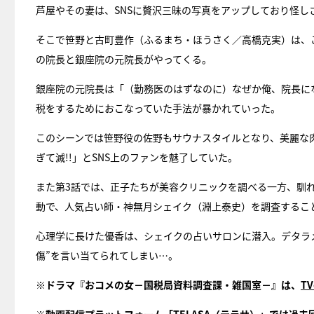
芦屋やその妻は、SNSに贅沢三昧の写真をアップしており怪
そこで笹野と古町豊作（ふるまち・ほうさく／高橋克実）は、
の院長と銀座院の元院長がやってくる。
銀座院の元院長は「（勤務医のはずなのに）なぜか俺、院長に
税をするためにおこなっていた手法が暴かれていった。
このシーンでは笹野役の佐野もサウナスタイルとなり、美麗な
ぎて滅!!」とSNS上のファンを魅了していた。
また第3話では、正子たちが美容クリニックを調べる一方、馴
動で、人気占い師・神無月シェイク（淵上泰史）を調査するこ
心理学に長けた優香は、シェイクの占いサロンに潜入。デタラ
傷”を言い当てられてしまい…。
※ドラマ『おコメの女－国税局資料調査課・雑国室－』は、
T