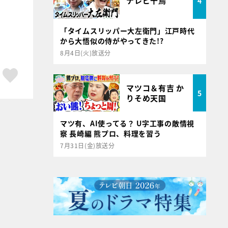
テレビ千鳥
4
「タイムスリッパー大左衛門」江戸時代
から大悟似の侍がやってきた!?
8月4日(火)放送分
ア
はてブ
スキボタン
マツコ＆有吉 か
5
りそめ天国
マツ有、AI使ってる？ U字工事の敵情視
察 長崎編 熊プロ、料理を習う
7月31日(金)放送分