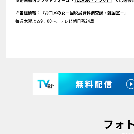
※動画配信プラットフォーム「
TELASA（テラサ）
」では過去
※番組情報：『
おコメの女－国税局資料調査課・雑国室－
』
毎週木曜よる9：00～、テレビ朝日系24局
フォ