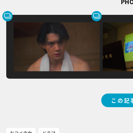
PHO
この記
おコメの女
ドラマ