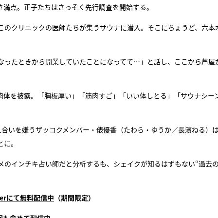
しさ満点。正子たちはさっそく先行調査を開始する。
このクリニックの医師たちが集うサウナに潜入。そこにちょうど、六本
なったときから開業していたことになってて…」と話し、ここから芦屋
肉体を披露。「胸板厚い」「筋肉すご」「いい体しとる」「サウナシー
れ合いを嫌うザッコクメンバー・俵優香（たわら・ゆうか／長濱ねる）
とに。
メのインチキ占い師だと分析するも、シェイクが知るはずもない“過去
Verにて無料配信中
（期間限定）