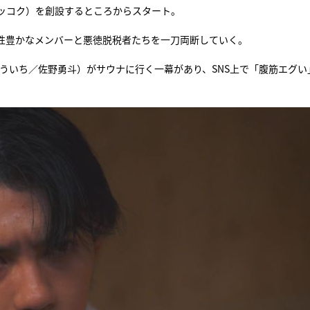
ッコク）を創設するところからスタート。
『アイ＝ラブ！げーみん
性豊かなメンバーと悪徳脱税者たちを一刀両断していく。
E齋藤樹愛羅＆佐々木舞
ビュー
こういち／佐野勇斗）がサウナに行く一幕があり、SNS上で「腹筋エグい
。