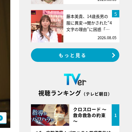
5
藤本美貴、14歳長男の
服に異変→聞かされた“4
文字の理由”に困惑「…
2026.08.05
もっと見る
視聴ランキング
（テレビ朝日）
クロスロード ～
救命救急の約束
1
～