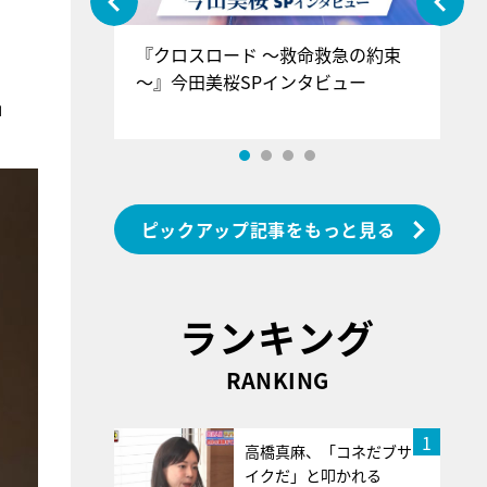
ぐ』＝LOV
『クロスロード ～救命救急の約束
『
香SPインタ
～』今田美桜SPインタビュー
ロ
ン
」
ピックアップ記事をもっと見る
ランキング
RANKING
1
高橋真麻、「コネだブサ
イクだ」と叩かれる