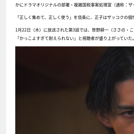
かにドラマオリジナルの部署・複雑国税事案処理室（通称：ザ
「正しく集めて、正しく使う」を信条に、正子はザッコクの個
1月22日（木）に放送された第3話では、笹野耕一（ささの・
「かっこよすぎて耐えられない」と視聴者が盛り上がっていた