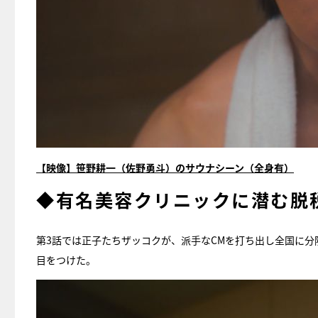
【映像】笹野耕一（佐野勇斗）のサウナシーン（全身有）
◆有名美容クリニックに潜む脱
第3話では正子たちザッコクが、派手なCMを打ち出し全国に分
目をつけた。