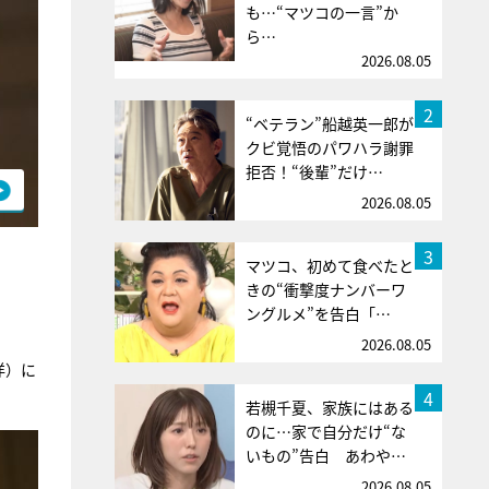
も…“マツコの一言”か
ら…
2026.08.05
2
“ベテラン”船越英一郎が
クビ覚悟のパワハラ謝罪
拒否！“後輩”だけ…
2026.08.05
3
マツコ、初めて食べたと
きの“衝撃度ナンバーワ
ングルメ”を告白「…
2026.08.05
洋）に
4
若槻千夏、家族にはある
のに…家で自分だけ“な
いもの”告白 あわや…
2026.08.05