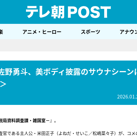
テレ
楽
アニメ・ヒーロー
スポーツ
アナウ
」佐野勇斗、美ボディ披露のサウナシーン
＞
2026.01.
税局資料調査課・雑国室－
』。
査官である主人公・米田正子（よねだ・せいこ／松嶋菜々子）が、コメ