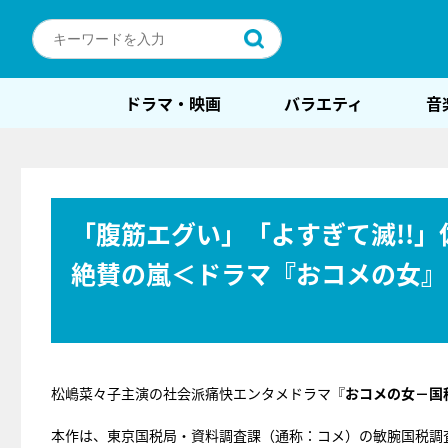
ドラマ・映画
バラエティ
音
「腹筋エグい」「よすぎて滅!!
絶賛の嵐＜ドラマ『おコメの女』
松嶋菜々子主演の社会派痛快エンタメドラマ『
おコメの女－国
本作は、東京国税局・資料調査課（通称：コメ）の敏腕国税調