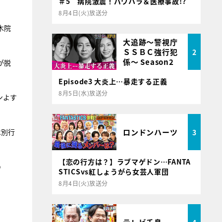
＃5 病院激震！パワハラ＆医療事故!?
8月4日(火)放送分
木院
大追跡～警視庁
ＳＳＢＣ強行犯
2
係～ Season2
が脱
Episode3 大炎上…暴走する正義
8月5日(水)放送分
ンよす
ロンドンハーツ
は別行
3
【恋の行方は？】ラブマゲドン…FANTA
の
STICSvs紅しょうがら女芸人軍団
8月4日(火)放送分