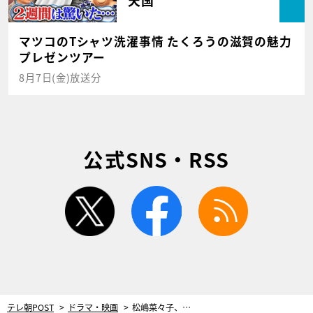
マツコのTシャツ洗濯事情 たくろうの滋賀の魅力
プレゼンツアー
8月7日(金)放送分
公式SNS・RSS
twitter
facebook
rss
テレ朝POST
ドラマ・映画
松嶋菜々子、舌打ち大呆れ！有名美容クリニック院長の卑劣な税逃れに「しょうもない」＜ドラマ『おコメの女』＞