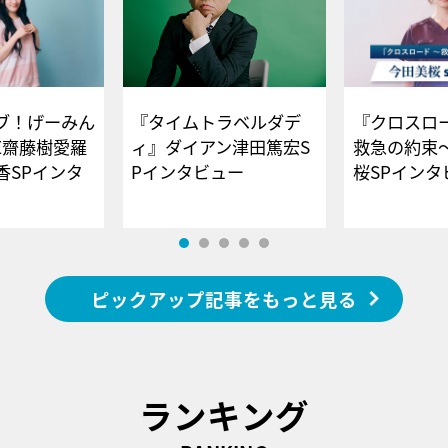
ブ！げーみん
『タイムトラベルダデ
『クロスロー
E齋藤樹愛羅
ィ』ダイアン津田篤宏S
救急の約束
香SPインタ
Pインタビュー
桜SPイ
ピックアップ記事をもっと見る
ランキング