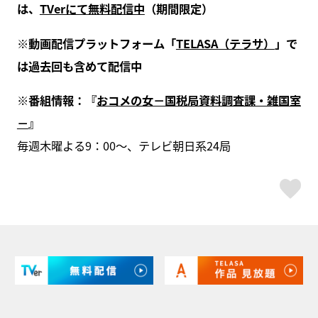
は、
TVerにて無料配信中
（期間限定）
※動画配信プラットフォーム「
TELASA（テラサ）
」で
は過去回も含めて配信中
※番組情報：『
おコメの女－国税局資料調査課・雑国室
－
』
毎週木曜よる9：00～、テレビ朝日系24局
ス