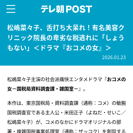
menu
テレ朝POST
松嶋菜々子、舌打ち大呆れ！有名美容ク
リニック院長の卑劣な税逃れに「しょう
もない」＜ドラマ『おコメの女』＞
2026.01.23
松嶋菜々子主演の社会派痛快エンタメドラマ『
おコメの
女－国税局資料調査課・雑国室－
』。
本作は、東京国税局・資料調査課（通称：コメ）の敏腕
国税調査官である主人公・米田正子（よねだ・せいこ／
松嶋菜々子）が、コメのなかにドラマオリジナルの部
署・複雑国税事案処理室（通称：ザッコク）を創設する