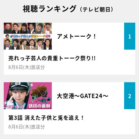
視聴ランキング
（テレビ朝日）
アメトーーク！
1
売れっ子芸人の貴重トーーク祭り!!
8月6日(木)放送分
大空港～GATE24～
2
第3話 消えた子供と兎を追え！
8月6日(木)放送分