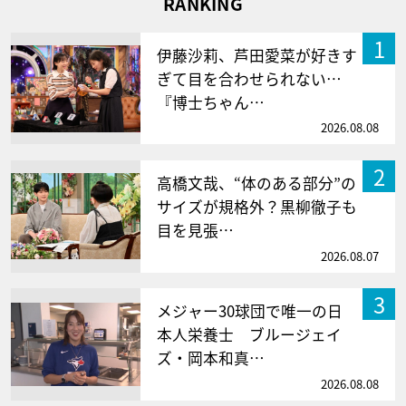
RANKING
1
伊藤沙莉、芦田愛菜が好きす
ぎて目を合わせられない…
『博士ちゃん…
2026.08.08
2
高橋文哉、“体のある部分”の
サイズが規格外？黒柳徹子も
目を見張…
2026.08.07
3
メジャー30球団で唯一の日
本人栄養士 ブルージェイ
ズ・岡本和真…
2026.08.08