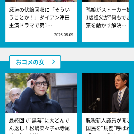
怒涛の伏線回収に「そうい
孫娘がストーカー被
うことか！」ダイアン津田
1歳祖父が“何もでき
主演ドラマで第1…
察を動かす解決…
2026.08.09
2
おコメの女
最終回で“黒幕”に大どんで
脱税新人議員が開き
ん返し！松嶋菜々子vs寺尾
国民を“馬鹿”呼ばわ