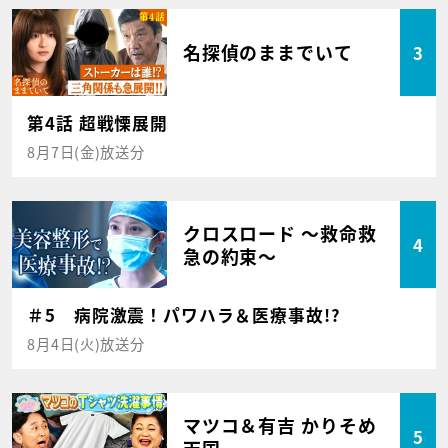
名探偵のままでいて
3
第4話 超戦慄展開
8月7日(金)放送分
クロスロード ～救命救
4
急の約束～
＃5 病院激震！パワハラ＆医療事故!?
8月4日(火)放送分
マツコ＆有吉 かりそめ
5
天国