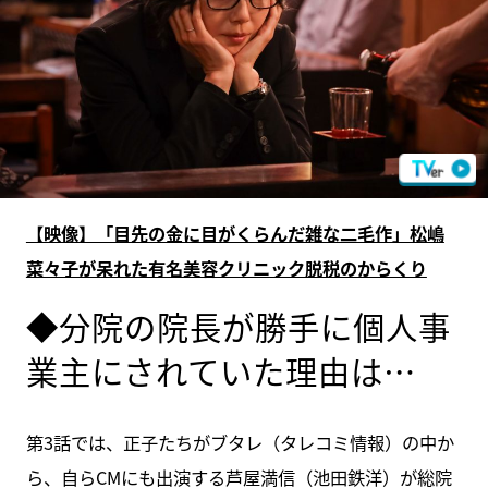
【映像】「目先の金に目がくらんだ雑な二毛作」松嶋
菜々子が呆れた有名美容クリニック脱税のからくり
◆分院の院長が勝手に個人事
業主にされていた理由は…
第3話では、正子たちがブタレ（タレコミ情報）の中か
ら、自らCMにも出演する芦屋満信（池田鉄洋）が総院