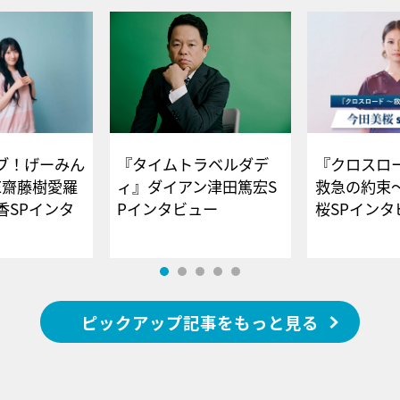
ブ！げーみん
『タイムトラベルダデ
『クロスロー
E齋藤樹愛羅
ィ』ダイアン津田篤宏S
救急の約束
香SPインタ
Pインタビュー
桜SPイ
ピックアップ記事をもっと見る