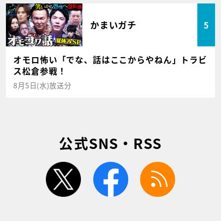
かまいガチ
5
オモロ怖い「でな、話はここからやねん」トラビ
ス松倉参戦！
8月5日(水)放送分
公式SNS・RSS
twitter
facebook
rss