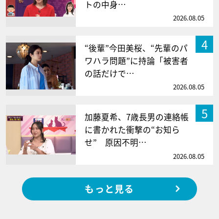
トの中身…
2026.08.05
4
“後輩”今田美桜、“先輩のパ
ワハラ問題”に持論「被害者
の話だけで…
2026.08.05
5
加藤夏希、7歳長男の連絡帳
に書かれた衝撃の“お知ら
せ” 原因不明…
2026.08.05
もっと見る