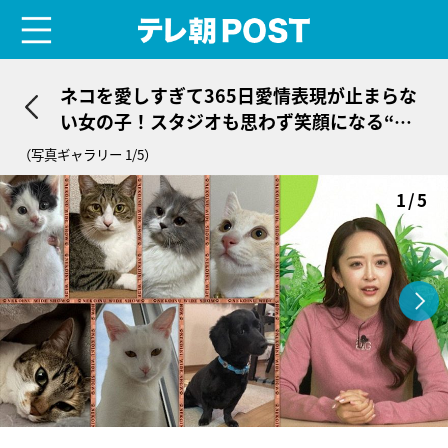
menu
テレ朝POST
ネコを愛しすぎて365日愛情表現が止まらな
い女の子！スタジオも思わず笑顔になる“最
強コラボ”
（写真ギャラリー 1/5）
1/5