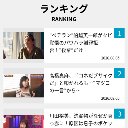
ランキング
RANKING
1
“ベテラン”船越英一郎がクビ
覚悟のパワハラ謝罪拒
否！“後輩”だけ…
2026.08.05
2
高橋真麻、「コネだブサイク
だ」と叩かれるも…“マツコ
の一言”から…
2026.08.05
3
川田裕美、洗濯物がなぜか真
っ赤に！原因は息子のポケッ