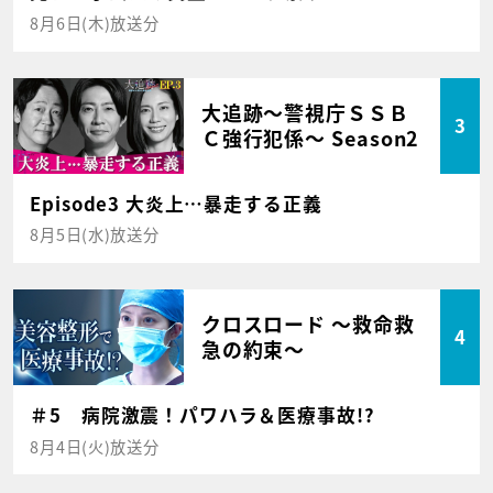
8月6日(木)放送分
大追跡～警視庁ＳＳＢ
3
Ｃ強行犯係～ Season2
Episode3 大炎上…暴走する正義
8月5日(水)放送分
クロスロード ～救命救
4
急の約束～
＃5 病院激震！パワハラ＆医療事故!?
8月4日(火)放送分