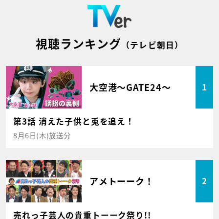
視聴ランキング
（テレビ朝日）
大空港～GATE24～
1
第3話 消えた子供と兎を追え！
8月6日(木)放送分
アメトーーク！
2
売れっ子芸人の貴重トーーク祭り!!