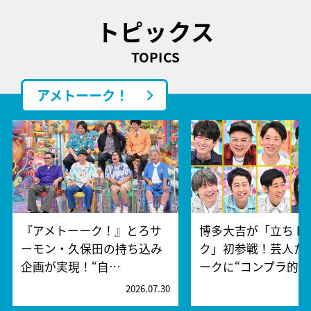
トピックス
TOPICS
アメトーーク！
『アメトーーク！』とろサ
博多大吉が「立ちト
ーモン・久保田の持ち込み
ク」初参戦！芸人た
企画が実現！“自…
ークに“コンプラ的…
2026.07.30
2