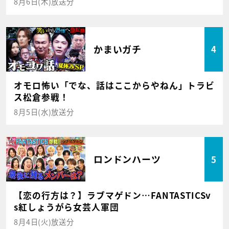
8月6日(木)放送分
かまいガチ
4
オモロ怖い「でな、話はここからやねん」トラビ
ス松倉参戦！
8月5日(水)放送分
ロンドンハーツ
5
【恋の行方は？】ラブマゲドン…FANTASTICSv
s紅しょうがら女芸人軍団
8月4日(火)放送分