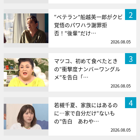
2
“ベテラン”船越英一郎がクビ
覚悟のパワハラ謝罪拒
否！“後輩”だけ…
2026.08.05
3
マツコ、初めて食べたとき
の“衝撃度ナンバーワングル
メ”を告白「…
2026.08.05
4
若槻千夏、家族にはあるの
に…家で自分だけ“ないも
の”告白 あわや…
2026.08.05