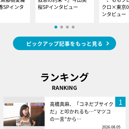
香SPインタ
桜SPインタビュー
クロ×東京0
ンタビュー
ピックアップ記事をもっと見る
ランキング
RANKING
1
高橋真麻、「コネだブサイク
だ」と叩かれるも…“マツコ
の一言”から…
2026.08.05