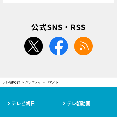
公式SNS・RSS
twitter
facebook
rss
テレ朝POST
バラエティ
『アメトーーク！』刑事に憧れる芸人が集結！しかし…ブラマヨ小杉には「ふざけてない？」
テレビ朝日
テレ朝動画