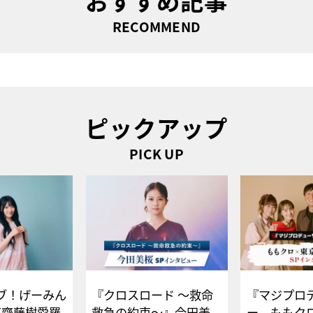
おすすめ記事
RECOMMEND
ピックアップ
PICK UP
ブ！げーみん
『クロスロード ～救命
『マジプロ
E齋藤樹愛羅
救急の約束～』今田美
ー、ももク