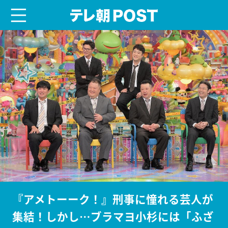
menu
テレ朝POST
『アメトーーク！』刑事に憧れる芸人が
集結！しかし…ブラマヨ小杉には「ふざ