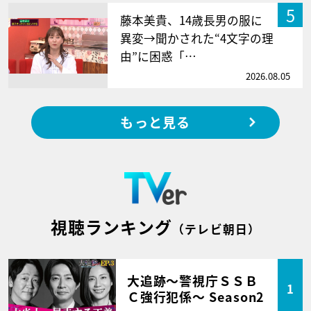
5
藤本美貴、14歳長男の服に
異変→聞かされた“4文字の理
由”に困惑「…
2026.08.05
もっと見る
視聴ランキング
（テレビ朝日）
大追跡～警視庁ＳＳＢ
1
Ｃ強行犯係～ Season2