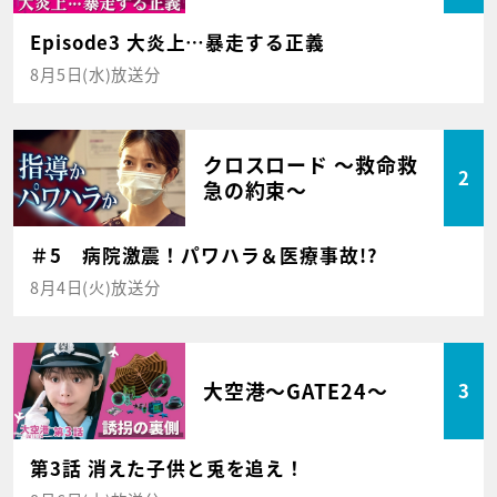
Episode3 大炎上…暴走する正義
8月5日(水)放送分
クロスロード ～救命救
2
急の約束～
＃5 病院激震！パワハラ＆医療事故!?
8月4日(火)放送分
大空港～GATE24～
3
第3話 消えた子供と兎を追え！