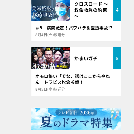
クロスロード ～
救命救急の約束
4
～
＃5 病院激震！パワハラ＆医療事故!?
8月4日(火)放送分
かまいガチ
5
オモロ怖い「でな、話はここからやね
ん」トラビス松倉参戦！
8月5日(水)放送分