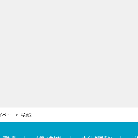
『EIGHT-JAM』恒例、プロが選ぶ年間マイベスト10！衝撃的な名曲の数々にSUPER EIGHTも興奮
写真2
レ朝動画
お問い合わせ
サイト利用規約
プ