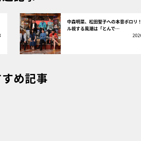
サムネイル
中森明菜、松田聖子への本音ポロリ
ル視する風潮は「とんで…
3
202
すすめ記事