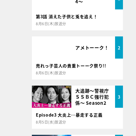
4～
第3話 消えた子供と兎を追え！
8月6日(木)放送分
アメトーーク！
2
売れっ子芸人の貴重トーーク祭り!!
8月6日(木)放送分
大追跡～警視庁
ＳＳＢＣ強行犯
3
係～ Season2
Episode3 大炎上…暴走する正義
8月5日(水)放送分