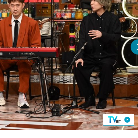
『アイ＝ラブ！げーみん
E齋藤樹愛羅＆佐々木舞
ビュー