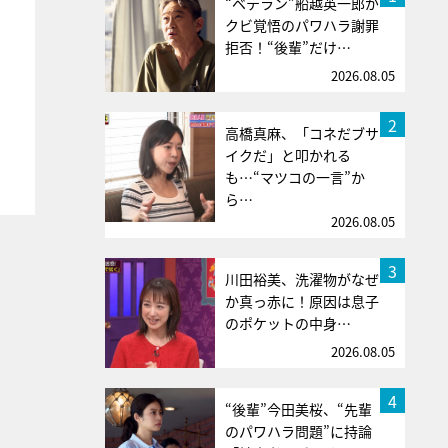
“ベテラン”船越英一郎が
クビ覚悟のパワハラ謝罪
拒否！“後輩”だけ…
2026.08.05
2
高橋真麻、「コネだブサ
イクだ」と叩かれる
も…“マツコの一言”か
ら…
2026.08.05
3
川田裕美、洗濯物がなぜ
か真っ赤に！原因は息子
のポケットの中身…
2026.08.05
4
“後輩”今田美桜、“先輩
のパワハラ問題”に持論