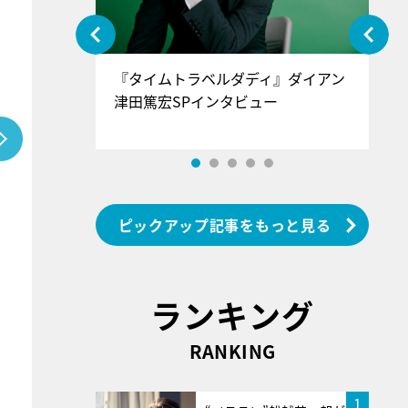
ぐ』＝LOV
『タイムトラベルダディ』ダイアン
『
香SPインタ
津田篤宏SPインタビュー
～
ピックアップ記事をもっと見る
ランキング
RANKING
1