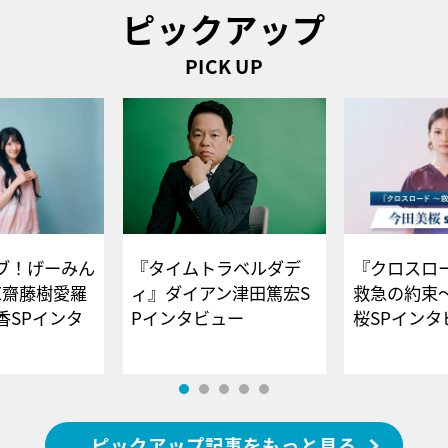
ピックアップ
PICK UP
ブ！げーみん
『タイムトラベルダデ
『クロスロー
E齋藤樹愛羅
ィ』ダイアン津田篤宏S
救急の約束
香SPインタ
Pインタビュー
桜SPイ
ピックアップ記事をもっと見る