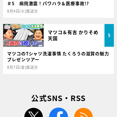
＃5 病院激震！パワハラ＆医療事故!?
8月4日(火)放送分
マツコ＆有吉 かりそめ
5
天国
マツコのTシャツ洗濯事情 たくろうの滋賀の魅力
プレゼンツアー
8月7日(金)放送分
公式SNS・RSS
twitter
facebook
rss