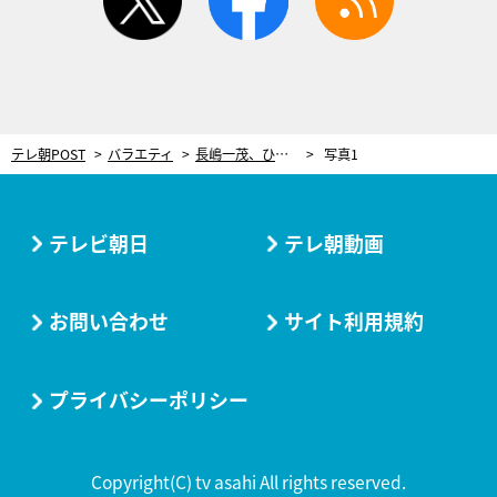
テレ朝POST
バラエティ
長嶋一茂、ひねくれた性格が露呈！予想外な行動に共演者から「天邪鬼」と指摘されピリピリムード
写真1
テレビ朝日
テレ朝動画
お問い合わせ
サイト利用規約
プライバシーポリシー
Copyright(C) tv asahi All rights reserved.