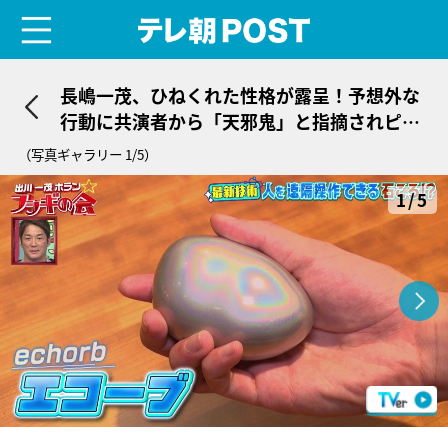
menu
テレ朝POST
長嶋一茂、ひねくれた性格が露呈！予想外な
行動に共演者から「天邪鬼」と指摘されピリ
ピリムード
（写真ギャラリー 1/5）
1/5