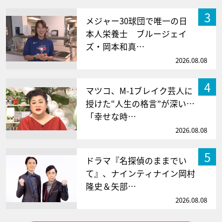
3
メジャー30球団で唯一の日
本人栄養士 ブルージェイ
ズ・岡本和真…
2026.08.08
4
マツコ、M-1ブレイク芸人に
授けた“人生の格言”が深い…
「幸せな時…
2026.08.08
5
ドラマ『名探偵のままでい
て』、ナインティナイン岡村
隆史＆矢部…
2026.08.08