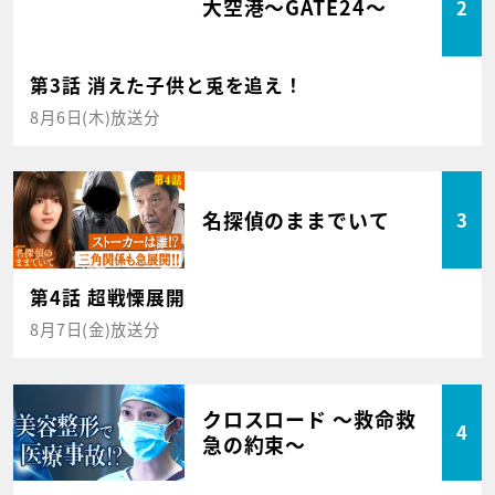
大空港～GATE24～
2
第3話 消えた子供と兎を追え！
8月6日(木)放送分
名探偵のままでいて
3
第4話 超戦慄展開
8月7日(金)放送分
クロスロード ～救命救
4
急の約束～