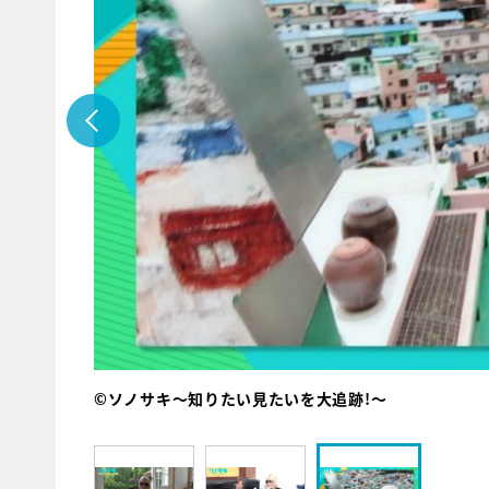
©ソノサキ～知りたい見たいを大追跡!～