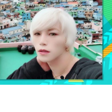
『アイ＝ラブ！げーみん
E齋藤樹愛羅＆佐々木舞
ビュー