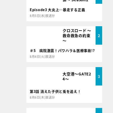
Episode3 大炎上…暴走する正義
8月5日(水)放送分
クロスロード ～
救命救急の約束
2
～
＃5 病院激震！パワハラ＆医療事故!?
8月4日(火)放送分
大空港～GATE2
3
4～
第3話 消えた子供と兎を追え！
8月6日(木)放送分