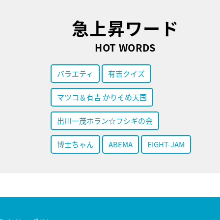
急上昇ワード
HOT WORDS
バラエティ
有吉クイズ
マツコ＆有吉 かりそめ天国
出川一茂ホラン☆フシギの会
博士ちゃん
ABEMA
EIGHT-JAM