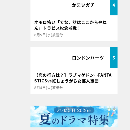
かまいガチ
4
オモロ怖い「でな、話はここからやね
ん」トラビス松倉参戦！
8月5日(水)放送分
ロンドンハーツ
5
【恋の行方は？】ラブマゲドン…FANTA
STICSvs紅しょうがら女芸人軍団
8月4日(火)放送分