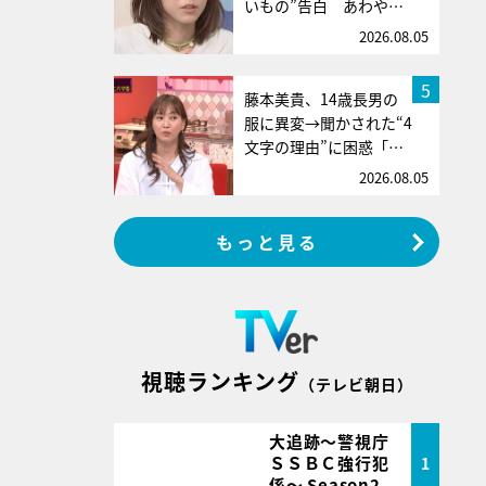
いもの”告白 あわや…
2026.08.05
5
藤本美貴、14歳長男の
服に異変→聞かされた“4
文字の理由”に困惑「…
2026.08.05
もっと見る
視聴ランキング
（テレビ朝日）
大追跡～警視庁
ＳＳＢＣ強行犯
1
係～ Season2