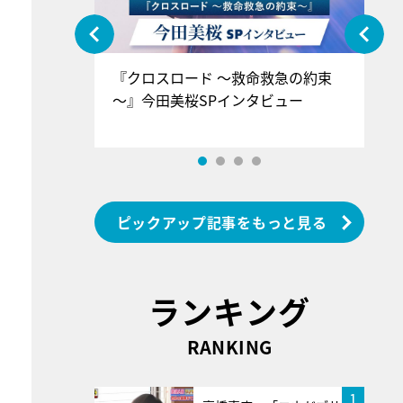
ぐ』＝LOV
『クロスロード ～救命救急の約束
『
香SPインタ
～』今田美桜SPインタビュー
ロ
ン
ピックアップ記事をもっと見る
ランキング
RANKING
1