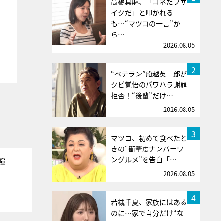
高橋真麻、「コネだブサ
イクだ」と叩かれる
も…“マツコの一言”か
ら…
2026.08.05
2
“ベテラン”船越英一郎が
クビ覚悟のパワハラ謝罪
拒否！“後輩”だけ…
2026.08.05
3
マツコ、初めて食べたと
きの“衝撃度ナンバーワ
ングルメ”を告白「…
喧
2026.08.05
4
若槻千夏、家族にはある
のに…家で自分だけ“な