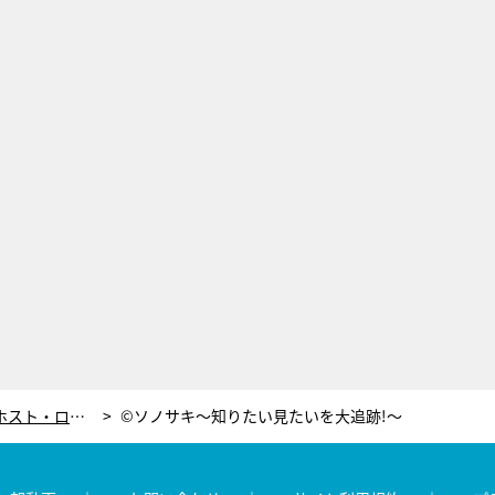
世界的大スターとの交友も！No.1ホスト・ローランドの豪華すぎる休日に、スタジオ騒然
©ソノサキ～知りたい見たいを大追跡!～