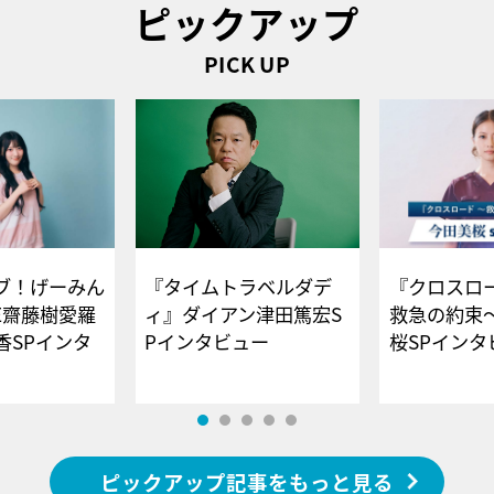
ピックアップ
PICK UP
ブ！げーみん
『タイムトラベルダデ
『クロスロー
E齋藤樹愛羅
ィ』ダイアン津田篤宏S
救急の約束
香SPインタ
Pインタビュー
桜SPイ
ピックアップ記事をもっと見る