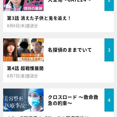
第3話 消えた子供と兎を追え！
8月6日(木)放送分
名探偵のままでいて
3
第4話 超戦慄展開
8月7日(金)放送分
クロスロード ～救命救
4
急の約束～