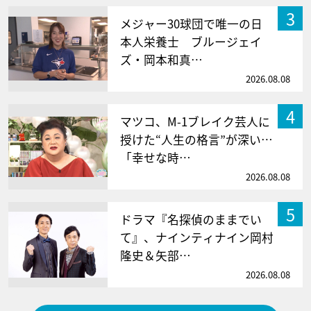
3
メジャー30球団で唯一の日
本人栄養士 ブルージェイ
ズ・岡本和真…
2026.08.08
4
マツコ、M-1ブレイク芸人に
授けた“人生の格言”が深い…
「幸せな時…
2026.08.08
5
ドラマ『名探偵のままでい
て』、ナインティナイン岡村
隆史＆矢部…
2026.08.08