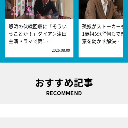
怒涛の伏線回収に「そうい
孫娘がストーカー被
うことか！」ダイアン津田
1歳祖父が“何もでき
主演ドラマで第1…
察を動かす解決…
2026.08.09
2
おすすめ記事
RECOMMEND