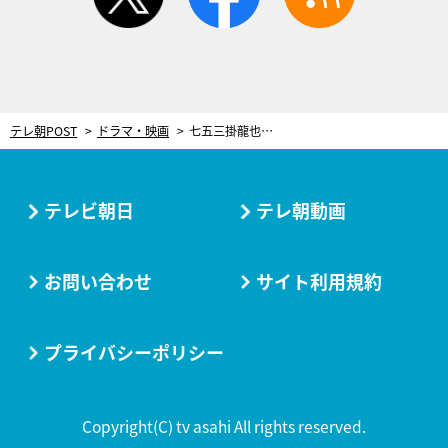
テレ朝POST
ドラマ・映画
七五三掛龍也、プロ直伝のレッスンで本格撮影に挑戦！藤井流星が被写体の“渾身の1枚”を公開
テレビ朝日
テレ朝動画
お問い合わせ
サイト利用規約
プライバシーポリシー
Copyright(C) tv asahi All rights reserved.