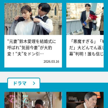
“元妻”鈴木愛理を結婚式に
「悪魔すぎる」「嘘
呼ばれ“気弱今妻”が大豹
だ」大どんでん返し
変！“夫”をドン引…
幕”判明！誰も信じ…
2026.03.16
2
ドラマ