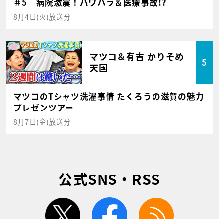
＃5 病院激震！パワハラ＆医療事故!?
8月4日(火)放送分
マツコ＆有吉 かりそめ
5
天国
マツコのTシャツ洗濯事情 たくろうの滋賀の魅力
プレゼンツアー
8月7日(金)放送分
公式SNS・RSS
twitter
facebook
rss