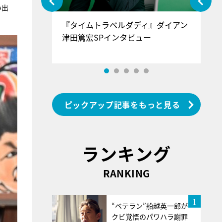
い出
ぐ』＝LOV
『タイムトラベルダディ』ダイアン
『
香SPインタ
津田篤宏SPインタビュー
～
ピックアップ記事をもっと見る
ランキング
RANKING
1
“ベテラン”船越英一郎が
クビ覚悟のパワハラ謝罪