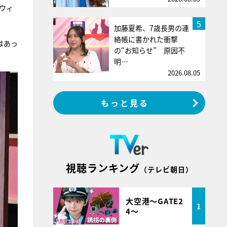
ウィ
5
加藤夏希、7歳長男の連
絡帳に書かれた衝撃
はあっ
の“お知らせ” 原因不
明…
2026.08.05
もっと見る
視聴ランキング
（テレビ朝日）
大空港～GATE2
1
4～