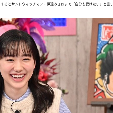
。するとサンドウィッチマン・伊達みきおまで「自分も受けたい」と言
『アイ＝ラブ！げーみん
E齋藤樹愛羅＆佐々木舞
ビュー