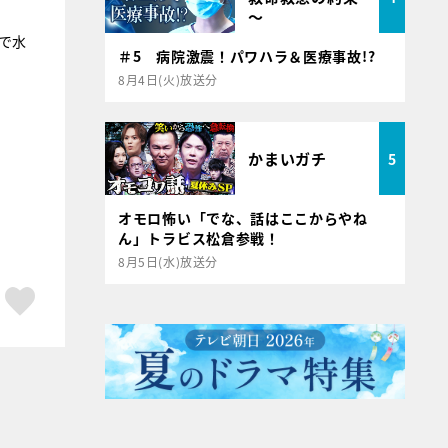
～
で水
＃5 病院激震！パワハラ＆医療事故!?
8月4日(火)放送分
かまいガチ
5
オモロ怖い「でな、話はここからやね
ん」トラビス松倉参戦！
8月5日(水)放送分
ア
はてブ
スキボタン