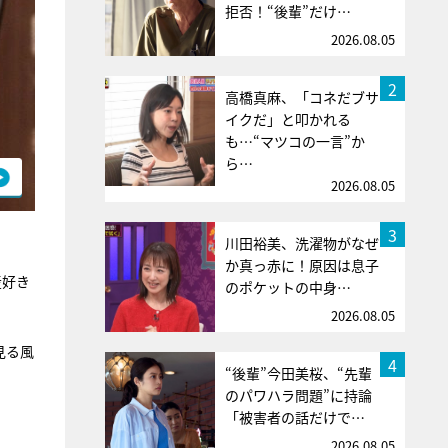
拒否！“後輩”だけ…
2026.08.05
2
高橋真麻、「コネだブサ
イクだ」と叩かれる
も…“マツコの一言”か
ら…
2026.08.05
3
川田裕美、洗濯物がなぜ
か真っ赤に！原因は息子
産好き
のポケットの中身…
2026.08.05
見る風
4
“後輩”今田美桜、“先輩
のパワハラ問題”に持論
「被害者の話だけで…
。
2026.08.05