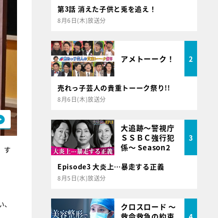
第3話 消えた子供と兎を追え！
8月6日(木)放送分
アメトーーク！
2
売れっ子芸人の貴重トーーク祭り!!
8月6日(木)放送分
大追跡～警視庁
ＳＳＢＣ強行犯
3
係～ Season2
。す
Episode3 大炎上…暴走する正義
8月5日(水)放送分
い、
クロスロード ～
救命救急の約束
4