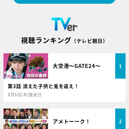
視聴ランキング
（テレビ朝日）
大空港～GATE24～
1
第3話 消えた子供と兎を追え！
8月6日(木)放送分
アメトーーク！
2