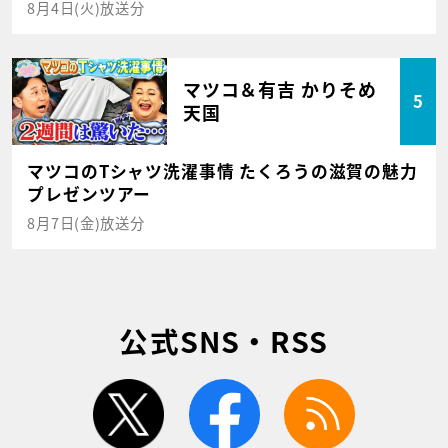
8月4日(火)放送分
マツコ＆有吉 かりそめ
5
天国
マツコのTシャツ洗濯事情 たくろうの滋賀の魅力
プレゼンツアー
8月7日(金)放送分
公式SNS・RSS
twitter
facebook
rss