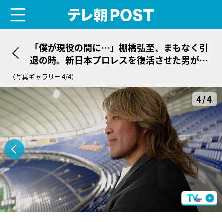
menu
テレ朝POST
「僕が現役の間に…」棚橋弘至、まもなく引
退の時。新日本プロレスを復活させた男が叶
えたい“最後の夢”
（写真ギャラリー 4/4）
4/4