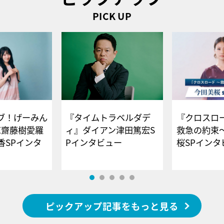
PICK UP
ブ！げーみん
『タイムトラベルダデ
『クロスロー
E齋藤樹愛羅
ィ』ダイアン津田篤宏S
救急の約束
香SPインタ
Pインタビュー
桜SPイ
ピックアップ記事をもっと見る