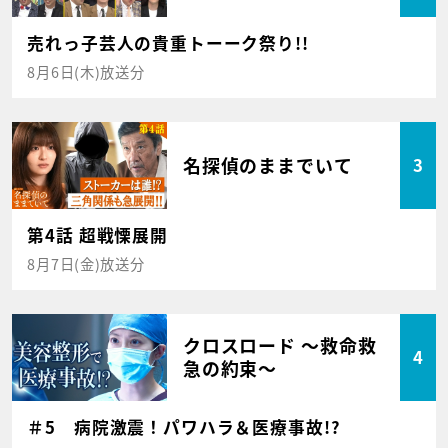
売れっ子芸人の貴重トーーク祭り!!
8月6日(木)放送分
名探偵のままでいて
3
第4話 超戦慄展開
8月7日(金)放送分
クロスロード ～救命救
4
急の約束～
＃5 病院激震！パワハラ＆医療事故!?