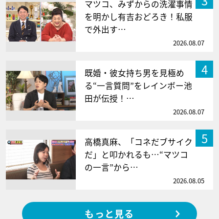
3
マツコ、みずからの洗濯事情
を明かし有吉おどろき！私服
で外出す…
2026.08.07
4
既婚・彼女持ち男を見極め
る“一言質問”をレインボー池
田が伝授！…
2026.08.07
5
高橋真麻、「コネだブサイク
だ」と叩かれるも…“マツコ
の一言”から…
2026.08.05
もっと見る