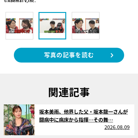
©AbemaTV,Inc.
写真の記事を読む
関連記事
サムネイル
坂本美雨、他界した父・坂本龍一さんが
闘病中に病床から指揮…その舞…
2026.08.09