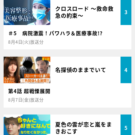
クロスロード ～救命救
3
急の約束～
＃5 病院激震！パワハラ＆医療事故!?
8月4日(火)放送分
名探偵のままでいて
4
第4話 超戦慄展開
8月7日(金)放送分
夏色の雲が恋と嵐をま
5
きおこす