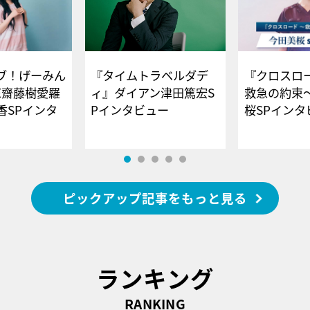
ブ！げーみん
『タイムトラベルダデ
『クロスロー
E齋藤樹愛羅
ィ』ダイアン津田篤宏S
救急の約束
香SPインタ
Pインタビュー
桜SPイ
ピックアップ記事をもっと見る
ランキング
RANKING