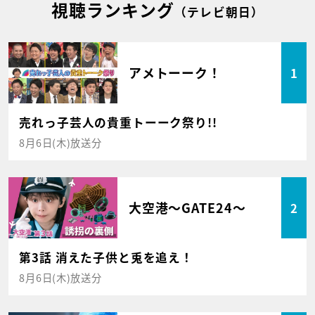
視聴ランキング
（テレビ朝日）
アメトーーク！
1
売れっ子芸人の貴重トーーク祭り!!
8月6日(木)放送分
大空港～GATE24～
2
第3話 消えた子供と兎を追え！
8月6日(木)放送分