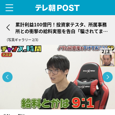
menu
テレ朝POST
累計利益100億円！投資家テスタ、所属事務
所との衝撃の給料実態を告白「騙されてませ
ん？」
（写真ギャラリー 2/3）
2/3