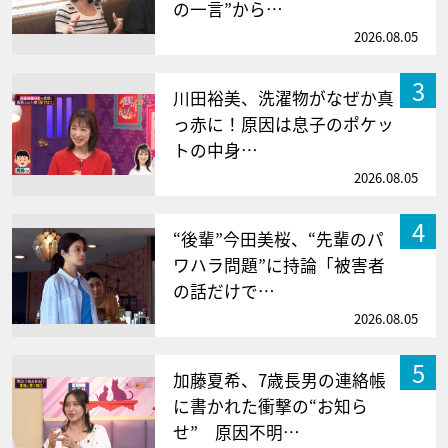
の一言”から…
2026.08.05
3
川田裕美、洗濯物がなぜか真
っ赤に！原因は息子のポケッ
トの中身…
2026.08.05
4
“後輩”今田美桜、“先輩のパ
ワハラ問題”に持論「被害者
の話だけで…
2026.08.05
5
加藤夏希、7歳長男の連絡帳
に書かれた衝撃の“お知ら
せ” 原因不明…