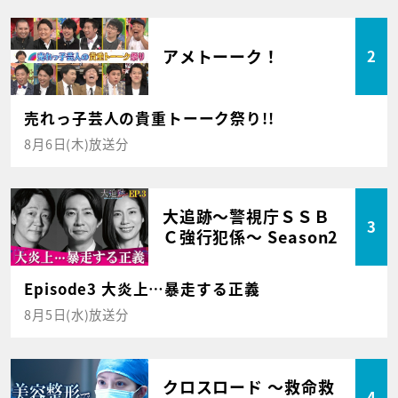
アメトーーク！
2
売れっ子芸人の貴重トーーク祭り!!
8月6日(木)放送分
大追跡～警視庁ＳＳＢ
3
Ｃ強行犯係～ Season2
Episode3 大炎上…暴走する正義
8月5日(水)放送分
クロスロード ～救命救
4