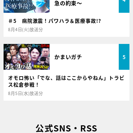
急の約束～
＃5 病院激震！パワハラ＆医療事故!?
8月4日(火)放送分
かまいガチ
5
オモロ怖い「でな、話はここからやねん」トラビ
ス松倉参戦！
8月5日(水)放送分
公式SNS・RSS