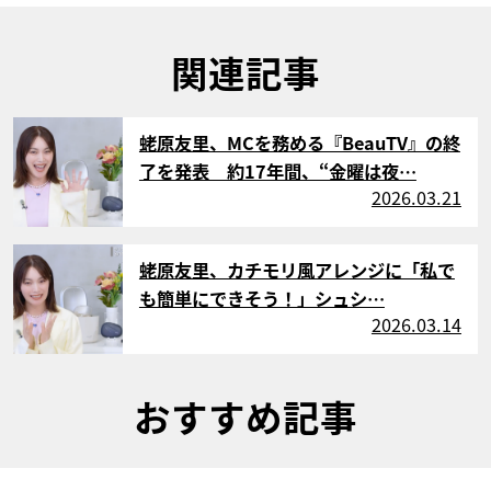
関連記事
サムネイル
蛯原友里、MCを務める『BeauTV』の終
了を発表 約17年間、“金曜は夜…
2026.03.21
サムネイル
蛯原友里、カチモリ風アレンジに「私で
も簡単にできそう！」シュシ…
2026.03.14
おすすめ記事