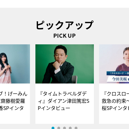
ピックアップ
PICK UP
ブ！げーみん
『タイムトラベルダデ
『クロスロー
E齋藤樹愛羅
ィ』ダイアン津田篤宏S
救急の約束
香SPインタ
Pインタビュー
桜SPイ