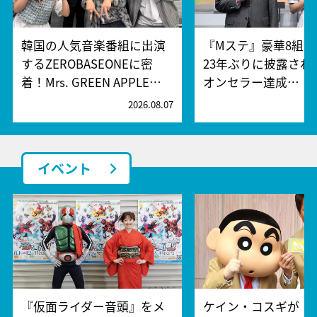
韓国の人気音楽番組に出演
『Mステ』豪華8組
するZEROBASEONEに密
23年ぶりに披露され
着！Mrs. GREEN APPLE…
オンセラー達成…
2026.08.07
2
イベント
『仮面ライダー音頭』をメ
ケイン・コスギが「