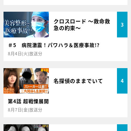
クロスロード ～救命救
3
急の約束～
＃5 病院激震！パワハラ＆医療事故!?
8月4日(火)放送分
名探偵のままでいて
4
第4話 超戦慄展開
8月7日(金)放送分