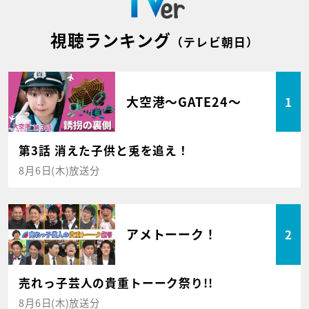
視聴ランキング
（テレビ朝日）
大空港～GATE24～
1
第3話 消えた子供と兎を追え！
8月6日(木)放送分
アメトーーク！
2
売れっ子芸人の貴重トーーク祭り!!
8月6日(木)放送分