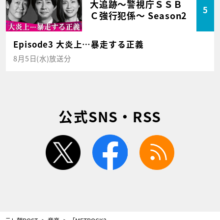
大追跡～警視庁ＳＳＢ
5
Ｃ強行犯係～ Season2
Episode3 大炎上…暴走する正義
8月5日(水)放送分
公式SNS・RSS
twitter
facebook
rss