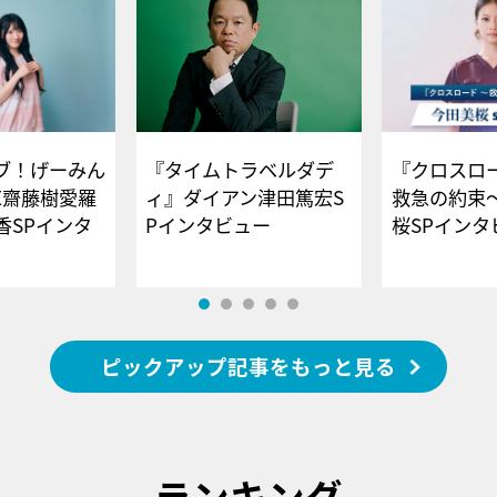
ブ！げーみん
『タイムトラベルダデ
『クロスロー
E齋藤樹愛羅
ィ』ダイアン津田篤宏S
救急の約束
香SPインタ
Pインタビュー
桜SPイ
ピックアップ記事をもっと見る
ランキング