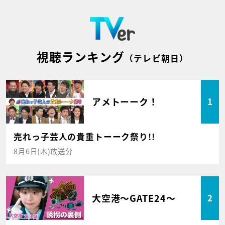
視聴ランキング
（テレビ朝日）
アメトーーク！
1
売れっ子芸人の貴重トーーク祭り!!
8月6日(木)放送分
大空港～GATE24～
2