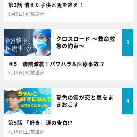
第3話 消えた子供と兎を追え！
8月6日(木)放送分
クロスロード ～救命救
3
急の約束～
＃5 病院激震！パワハラ＆医療事故!?
8月4日(火)放送分
夏色の雲が恋と嵐をま
4
きおこす
第5話 「好き」涙の告白!?
8月8日(土)放送分