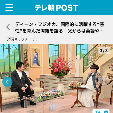
menu
テレ朝POST
ディーン・フジオカ、国際的に活躍する“感
性”を育んだ両親を語る 父からは英語や中
国語を教わる
（写真ギャラリー 3/3）
3/3