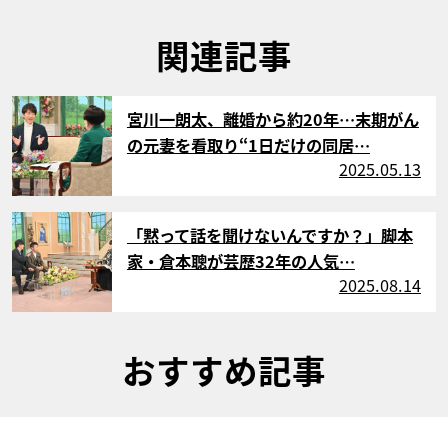
関連記事
サムネイル
宮川一朗太、離婚から約20年…末期がん
の元妻を看取り“1日だけの同居…
2025.05.13
サムネイル
「黙って話を聞けないんですか？」脚本
家・倉本聰が芸歴32年の人気…
2025.08.14
おすすめ記事