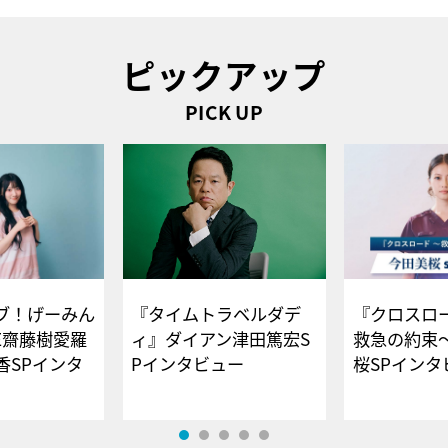
ピックアップ
PICK UP
ブ！げーみん
『タイムトラベルダデ
『クロスロー
E齋藤樹愛羅
ィ』ダイアン津田篤宏S
救急の約束
香SPインタ
Pインタビュー
桜SPイ