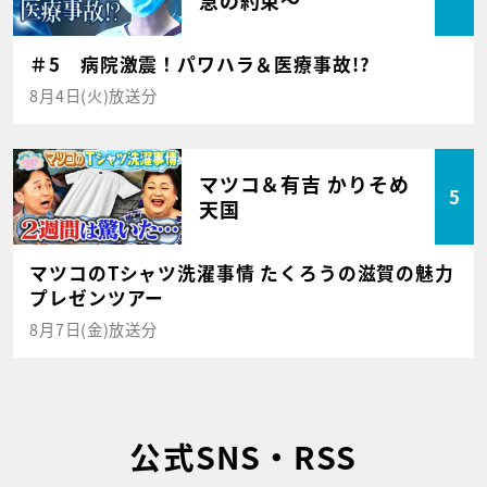
＃5 病院激震！パワハラ＆医療事故!?
8月4日(火)放送分
マツコ＆有吉 かりそめ
5
天国
マツコのTシャツ洗濯事情 たくろうの滋賀の魅力
プレゼンツアー
8月7日(金)放送分
公式SNS・RSS