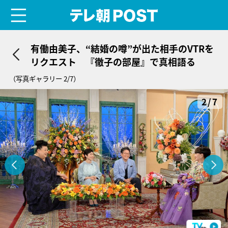
menu
テレ朝POST
有働由美子、“結婚の噂”が出た相手のVTRを
リクエスト 『徹子の部屋』で真相語る
（写真ギャラリー 2/7）
2/7