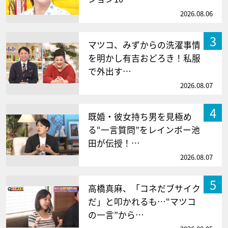
2026.08.06
3
マツコ、みずからの洗濯事情
を明かし有吉おどろき！私服
で外出す…
2026.08.07
4
既婚・彼女持ち男を見極め
る“一言質問”をレインボー池
田が伝授！…
2026.08.07
5
高橋真麻、「コネだブサイク
だ」と叩かれるも…“マツコ
の一言”から…