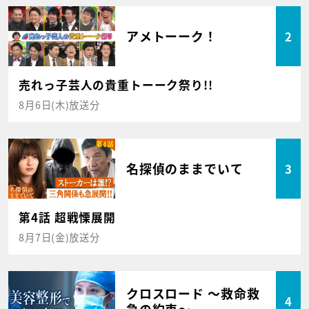
アメトーーク！
2
売れっ子芸人の貴重トーーク祭り!!
8月6日(木)放送分
名探偵のままでいて
3
第4話 超戦慄展開
8月7日(金)放送分
クロスロード ～救命救
4
急の約束～