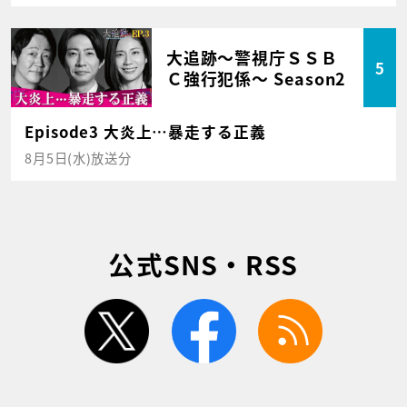
大追跡～警視庁ＳＳＢ
5
Ｃ強行犯係～ Season2
Episode3 大炎上…暴走する正義
8月5日(水)放送分
公式SNS・RSS
twitter
facebook
rss