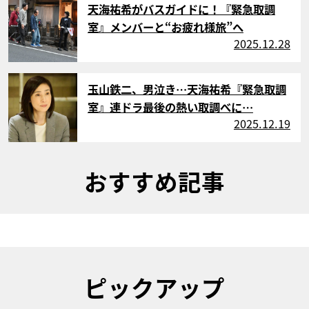
天海祐希がバスガイドに！『緊急取調
室』メンバーと“お疲れ様旅”へ
2025.12.28
サムネイル
玉山鉄二、男泣き…天海祐希『緊急取調
室』連ドラ最後の熱い取調べに…
2025.12.19
おすすめ記事
ピックアップ