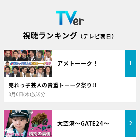
視聴ランキング
（テレビ朝日）
アメトーーク！
1
売れっ子芸人の貴重トーーク祭り!!
8月6日(木)放送分
大空港～GATE24～
2