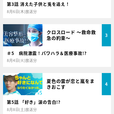
第3話 消えた子供と兎を追え！
8月6日(木)放送分
クロスロード ～救命救
3
急の約束～
＃5 病院激震！パワハラ＆医療事故!?
8月4日(火)放送分
夏色の雲が恋と嵐をま
4
きおこす
第5話 「好き」涙の告白!?
8月8日(土)放送分