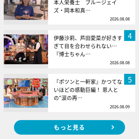
本人栄養士 ブルージェイ
ズ・岡本和真…
2026.08.08
4
伊藤沙莉、芦田愛菜が好きす
ぎて目を合わせられない…
『博士ちゃん…
2026.08.08
5
『ポツンと一軒家』かつてな
いほどの感動巨編！ 恩人と
の“涙の再…
2026.08.09
もっと見る