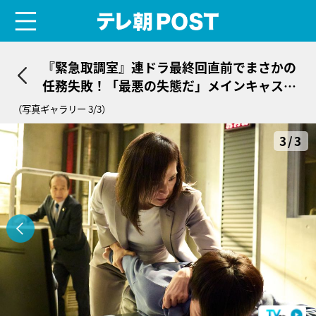
menu
テレ朝POST
『緊急取調室』連ドラ最終回直前でまさかの
任務失敗！「最悪の失態だ」メインキャスト
もブチ切れ
（写真ギャラリー 3/3）
3/3