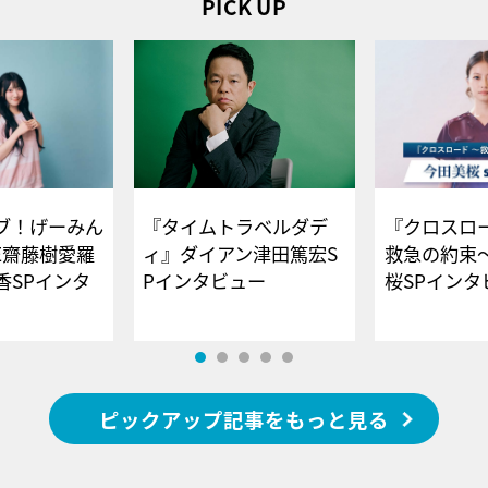
PICK UP
ブ！げーみん
『タイムトラベルダデ
『クロスロー
E齋藤樹愛羅
ィ』ダイアン津田篤宏S
救急の約束
香SPインタ
Pインタビュー
桜SPイ
ピックアップ記事をもっと見る