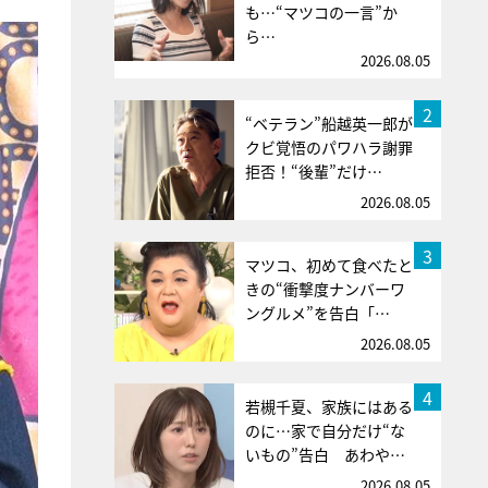
も…“マツコの一言”か
ら…
2026.08.05
2
“ベテラン”船越英一郎が
クビ覚悟のパワハラ謝罪
拒否！“後輩”だけ…
2026.08.05
3
マツコ、初めて食べたと
きの“衝撃度ナンバーワ
ングルメ”を告白「…
2026.08.05
4
若槻千夏、家族にはある
のに…家で自分だけ“な
いもの”告白 あわや…
2026.08.05