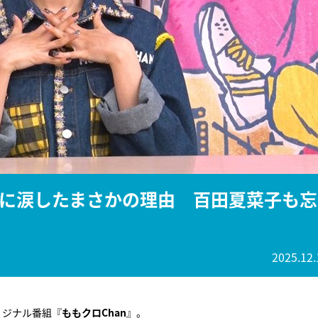
『アイ＝ラブ！げーみん
E齋藤樹愛羅＆佐々木舞
ビュー
に涙したまさかの理由 百田夏菜子も忘
2025.12.
リジナル番組『
ももクロChan
』。