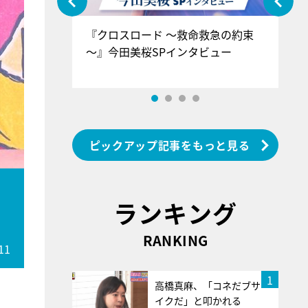
ぐ』＝LOV
『クロスロード ～救命救急の約束
『
香SPインタ
～』今田美桜SPインタビュー
ロ
ン
ピックアップ記事をもっと見る
ランキング
RANKING
11
1
高橋真麻、「コネだブサ
イクだ」と叩かれる