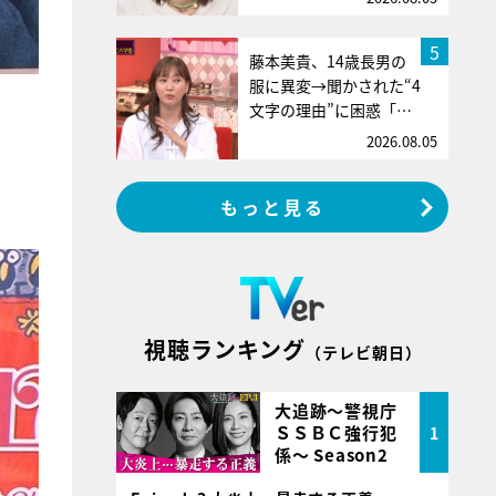
5
藤本美貴、14歳長男の
服に異変→聞かされた“4
文字の理由”に困惑「…
2026.08.05
もっと見る
。
視聴ランキング
（テレビ朝日）
大追跡～警視庁
ＳＳＢＣ強行犯
1
係～ Season2