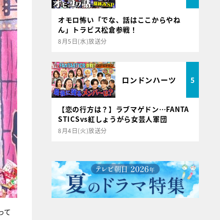
オモロ怖い「でな、話はここからやね
ん」トラビス松倉参戦！
8月5日(水)放送分
ロンドンハーツ
5
【恋の行方は？】ラブマゲドン…FANTA
STICSvs紅しょうがら女芸人軍団
8月4日(火)放送分
って