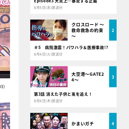
Episode3 大炎上…暴走する正義
8月5日(水)放送分
クロスロード ～
救命救急の約束
2
～
＃5 病院激震！パワハラ＆医療事故!?
8月4日(火)放送分
大空港～GATE2
3
4～
3）
第3話 消えた子供と兎を追え！
8月6日(木)放送分
かまいガチ
4