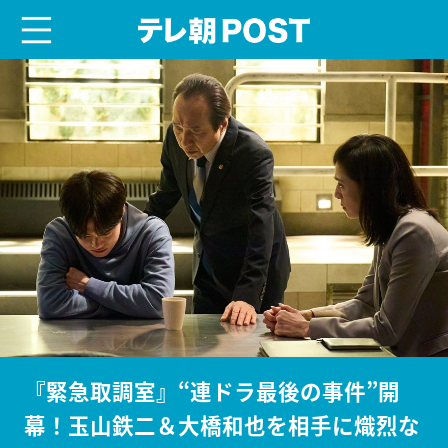
menu
テレ朝POST
『緊急取調室』“連ドラ最後の事件”開
幕！玉山鉄二＆大橋和也を相手に熾烈な