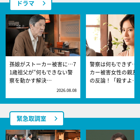
ドラマ
孫娘がストーカー被害に…7
警察は何もできず…
1歳祖父が“何もできない警
カー被害女性の親友
察を動かす解決…
の反論！「殺すよ…
2026.08.08
2
緊急取調室