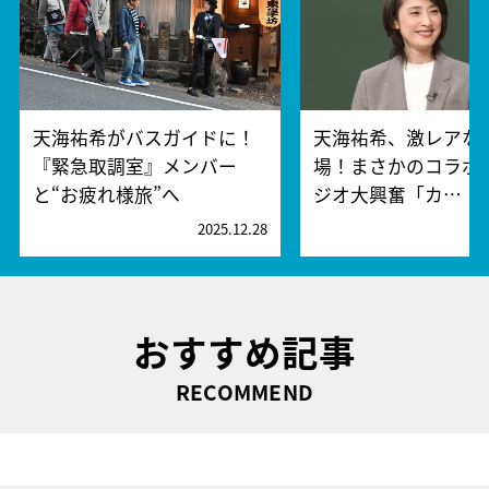
天海祐希がバスガイドに！
天海祐希、激レアな
『緊急取調室』メンバー
場！まさかのコラボ
と“お疲れ様旅”へ
ジオ大興奮「カ…
2025.12.28
2
おすすめ記事
RECOMMEND