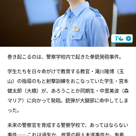
巻き起こるのは、警察学校内で起きた拳銃発砲事件。
学生たちを日々命がけで教育する教官・滝川隆博（玉
山）の指導のもと射撃訓練をおこなっていた学生・宮本
健太郎（大橋）が、あろうことか同期生・中里美波（森
マリア）に向かって発砲。銃弾が大腿部に命中してしま
った。
未来の警察官を育成する警察学校で、あってはならない
事件――これは過失か、故意の殺人未遂事件か。有希