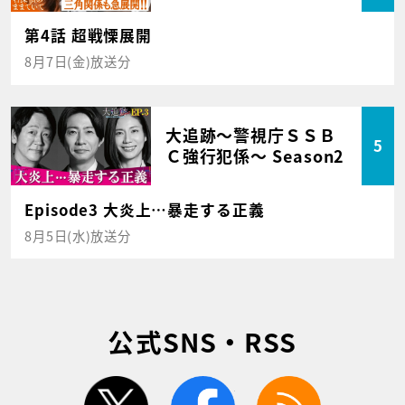
第4話 超戦慄展開
8月7日(金)放送分
大追跡～警視庁ＳＳＢ
5
Ｃ強行犯係～ Season2
Episode3 大炎上…暴走する正義
8月5日(水)放送分
公式SNS・RSS
twitter
facebook
rss