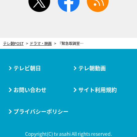
テレ朝POST
ドラマ・映画
『緊急取調室』“連ドラ最後の事件”開幕！玉山鉄二＆大橋和也を相手に熾烈な取調べ
テレビ朝日
テレ朝動画
お問い合わせ
サイト利用規約
プライバシーポリシー
Copyright(C) tv asahi All rights reserved.