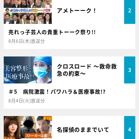
アメトーーク！
2
売れっ子芸人の貴重トーーク祭り!!
8月6日(木)放送分
クロスロード ～救命救
3
急の約束～
＃5 病院激震！パワハラ＆医療事故!?
8月4日(火)放送分
名探偵のままでいて
4