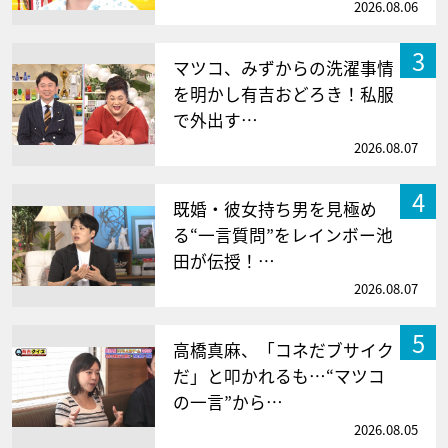
2026.08.06
3
マツコ、みずからの洗濯事情
を明かし有吉おどろき！私服
で外出す…
2026.08.07
4
既婚・彼女持ち男を見極め
る“一言質問”をレインボー池
田が伝授！…
2026.08.07
5
高橋真麻、「コネだブサイク
だ」と叩かれるも…“マツコ
の一言”から…
2026.08.05