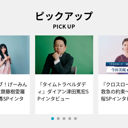
ピックアップ
PICK UP
ブ！げーみん
『タイムトラベルダデ
『クロスロー
E齋藤樹愛羅
ィ』ダイアン津田篤宏S
救急の約束
香SPインタ
Pインタビュー
桜SPイ