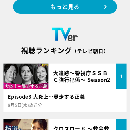
もっと見る
視聴ランキング
（テレビ朝日）
大追跡～警視庁ＳＳＢ
1
Ｃ強行犯係～ Season2
Episode3 大炎上…暴走する正義
8月5日(水)放送分
クロスロード ～救命救