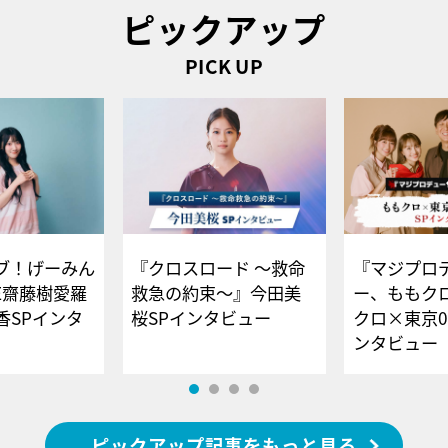
ピックアップ
PICK UP
ブ！げーみん
『クロスロード ～救命
『マジプロ
E齋藤樹愛羅
救急の約束～』今田美
ー、ももク
香SPインタ
桜SPインタビュー
クロ×東京0
ンタビュー
ピックアップ記事をもっと見る