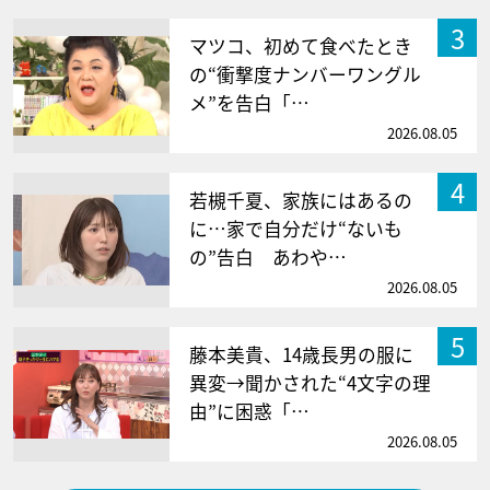
3
マツコ、初めて食べたとき
の“衝撃度ナンバーワングル
メ”を告白「…
2026.08.05
4
若槻千夏、家族にはあるの
に…家で自分だけ“ないも
の”告白 あわや…
2026.08.05
5
藤本美貴、14歳長男の服に
異変→聞かされた“4文字の理
由”に困惑「…
2026.08.05