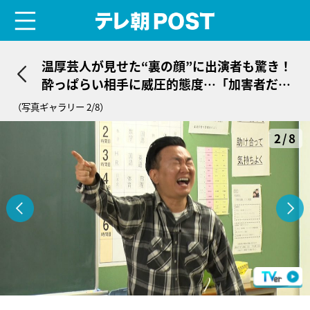
menu
テレ朝POST
温厚芸人が見せた“裏の顔”に出演者も驚き！
酔っぱらい相手に威圧的態度…「加害者だよ
（笑）」
（写真ギャラリー 2/8）
2/8