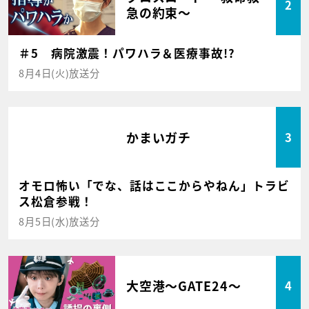
2
急の約束～
＃5 病院激震！パワハラ＆医療事故!?
8月4日(火)放送分
かまいガチ
3
オモロ怖い「でな、話はここからやねん」トラビ
ス松倉参戦！
8月5日(水)放送分
大空港～GATE24～
4