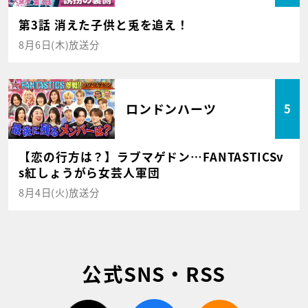
第3話 消えた子供と兎を追え！
8月6日(木)放送分
ロンドンハーツ
5
【恋の行方は？】ラブマゲドン…FANTASTICSv
s紅しょうがら女芸人軍団
8月4日(火)放送分
公式SNS・RSS
twitter
facebook
rss