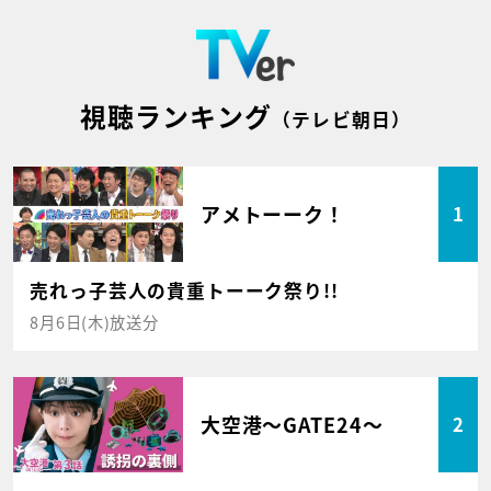
視聴ランキング
（テレビ朝日）
アメトーーク！
1
売れっ子芸人の貴重トーーク祭り!!
8月6日(木)放送分
大空港～GATE24～
2