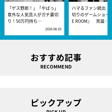
「ゲス野郎！」「やばっ」
ハマるファン続出！
意外な人気芸人がガチ裏切
切りのゲームショー『
り！50万円持ち…
E ROOM』 見届…
2026.08.10
2
おすすめ記事
RECOMMEND
ピックアップ
PICK UP