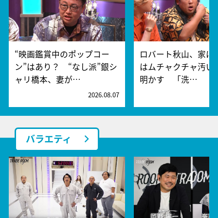
“映画鑑賞中のポップコー
ロバート秋山、家に
ン”はあり？ “なし派”銀シ
はムチャクチャ汚い
ャリ橋本、妻が…
明かす 「洗…
2026.08.07
2
バラエティ