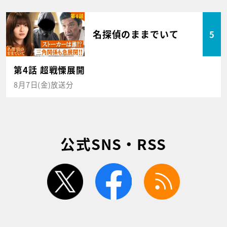
名探偵のままでいて
5
第4話 超戦慄展開
8月7日(金)放送分
公式SNS・RSS
twitter
facebook
rss