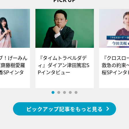
ブ！げーみん
『タイムトラベルダデ
『クロスロー
E齋藤樹愛羅
ィ』ダイアン津田篤宏S
救急の約束
香SPインタ
Pインタビュー
桜SPイ
ピックアップ記事をもっと見る