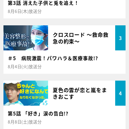
第3話 消えた子供と兎を追え！
8月6日(木)放送分
クロスロード ～救命救
3
急の約束～
＃5 病院激震！パワハラ＆医療事故!?
8月4日(火)放送分
夏色の雲が恋と嵐をま
4
きおこす
第5話 「好き」涙の告白!?
8月8日(土)放送分