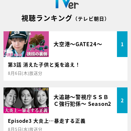
視聴ランキング
（テレビ朝日）
大空港～GATE24～
1
第3話 消えた子供と兎を追え！
8月6日(木)放送分
大追跡～警視庁ＳＳＢ
2
Ｃ強行犯係～ Season2
Episode3 大炎上…暴走する正義
8月5日(水)放送分