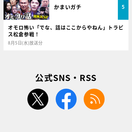
かまいガチ
5
オモロ怖い「でな、話はここからやねん」トラビ
ス松倉参戦！
8月5日(水)放送分
公式SNS・RSS
twitter
facebook
rss