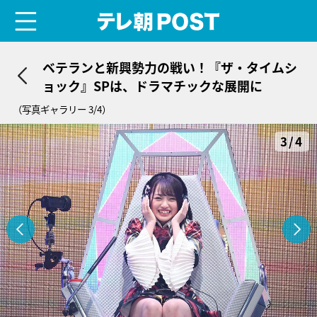
menu
テレ朝POST
ベテランと新興勢力の戦い！『ザ・タイムシ
ョック』SPは、ドラマチックな展開に
（写真ギャラリー 3/4）
3/4