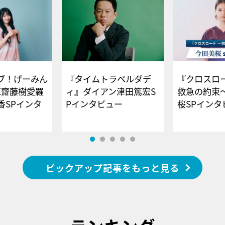
ブ！げーみん
『タイムトラベルダデ
『クロスロー
E齋藤樹愛羅
ィ』ダイアン津田篤宏S
救急の約束
香SPインタ
Pインタビュー
桜SPイ
ピックアップ記事をもっと見る