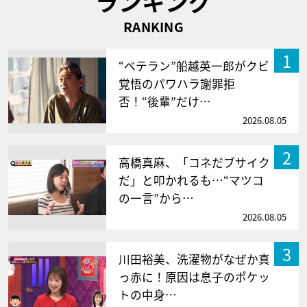
ランキング
RANKING
1
“ベテラン”船越英一郎がクビ
覚悟のパワハラ謝罪拒
否！“後輩”だけ…
2026.08.05
2
高橋真麻、「コネだブサイク
だ」と叩かれるも…“マツコ
の一言”から…
2026.08.05
3
川田裕美、洗濯物がなぜか真
っ赤に！原因は息子のポケッ
トの中身…