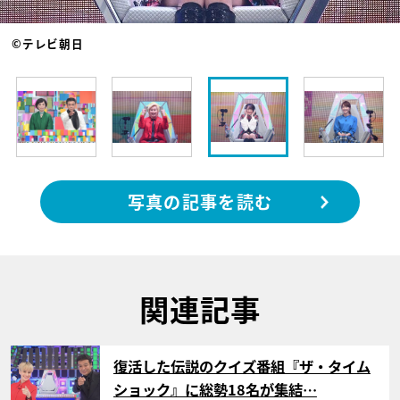
©テレビ朝日
写真の記事を読む
関連記事
サムネイル
復活した伝説のクイズ番組『ザ・タイム
ショック』に総勢18名が集結…