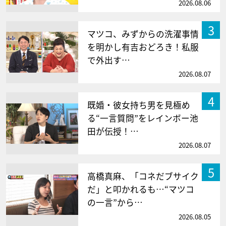
2026.08.06
3
マツコ、みずからの洗濯事情
を明かし有吉おどろき！私服
で外出す…
2026.08.07
4
既婚・彼女持ち男を見極め
る“一言質問”をレインボー池
田が伝授！…
2026.08.07
5
高橋真麻、「コネだブサイク
だ」と叩かれるも…“マツコ
の一言”から…
2026.08.05