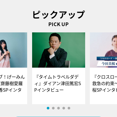
ピックアップ
PICK UP
ブ！げーみん
『タイムトラベルダデ
『クロスロー
E齋藤樹愛羅
ィ』ダイアン津田篤宏S
救急の約束
香SPインタ
Pインタビュー
桜SPイ