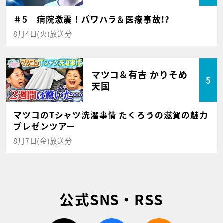
＃5 病院激震！パワハラ＆医療事故!?
8月4日(火)放送分
マツコ＆有吉 かりそめ
5
天国
マツコのTシャツ洗濯事情 たくろうの滋賀の魅力
プレゼンツアー
8月7日(金)放送分
公式SNS・RSS
twitter
facebook
rss