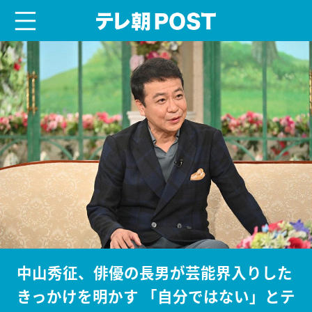
menu
テレ朝POST
中山秀征、俳優の長男が芸能界入りした
きっかけを明かす 「自分ではない」とテ