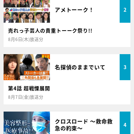
アメトーーク！
2
売れっ子芸人の貴重トーーク祭り!!
8月6日(木)放送分
名探偵のままでいて
3
第4話 超戦慄展開
8月7日(金)放送分
クロスロード ～救命救
4
急の約束～