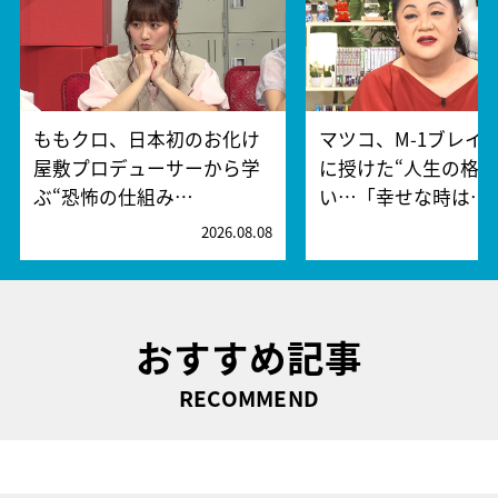
ももクロ、日本初のお化け
マツコ、M-1ブレイ
屋敷プロデューサーから学
に授けた“人生の格言
ぶ“恐怖の仕組み…
い…「幸せな時は…
2026.08.08
2
おすすめ記事
RECOMMEND