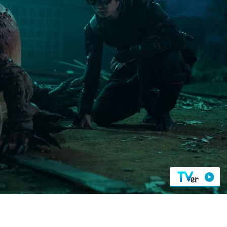
『アイ＝ラブ！げーみん
E齋藤樹愛羅＆佐々木舞
ビュー