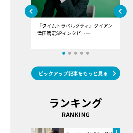
ぐ』＝LOV
『タイムトラベルダディ』ダイアン
『
香SPインタ
津田篤宏SPインタビュー
～
ピックアップ記事をもっと見る
ランキング
RANKING
1