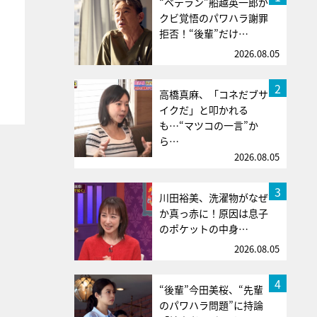
“ベテラン”船越英一郎が
クビ覚悟のパワハラ謝罪
拒否！“後輩”だけ…
2026.08.05
2
高橋真麻、「コネだブサ
イクだ」と叩かれる
も…“マツコの一言”か
ら…
2026.08.05
3
川田裕美、洗濯物がなぜ
か真っ赤に！原因は息子
のポケットの中身…
2026.08.05
4
“後輩”今田美桜、“先輩
のパワハラ問題”に持論