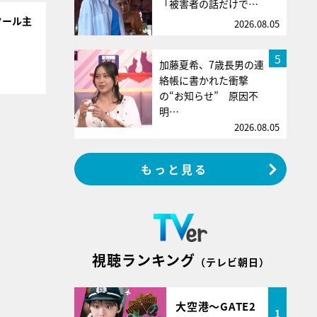
「被害者の話だけで…
クール主
2026.08.05
5
加藤夏希、7歳長男の連
絡帳に書かれた衝撃
の“お知らせ” 原因不
明…
2026.08.05
もっと見る
視聴ランキング
（テレビ朝日）
大空港～GATE2
1