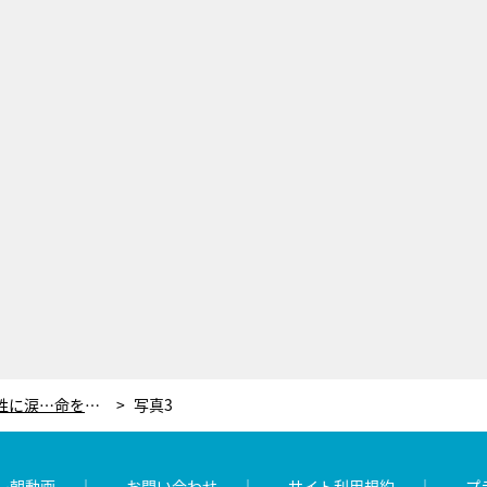
『仮面の忍者 赤影』まさかの犠牲に涙…命を懸けた“最期の恩返し”が切ない
写真3
レ朝動画
お問い合わせ
サイト利用規約
プ