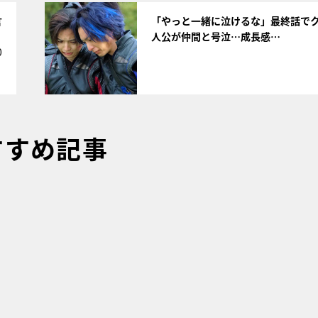
サムネイル
言
「やっと一緒に泣けるな」最終話で
人公が仲間と号泣…成長感…
0
すすめ記事