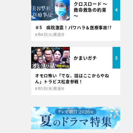
クロスロード ～
救命救急の約束
4
～
＃5 病院激震！パワハラ＆医療事故!?
8月4日(火)放送分
かまいガチ
5
オモロ怖い「でな、話はここからやね
ん」トラビス松倉参戦！
8月5日(水)放送分