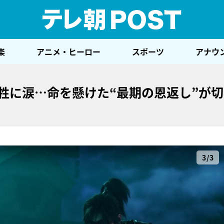
テレ
楽
アニメ・ヒーロー
スポーツ
アナウ
牲に涙…命を懸けた“最期の恩返し”が
3/3