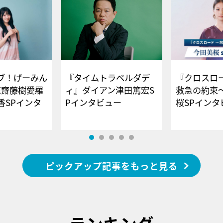
ブ！げーみん
『タイムトラベルダデ
『クロスロー
E齋藤樹愛羅
ィ』ダイアン津田篤宏S
救急の約束
香SPインタ
Pインタビュー
桜SPイ
ピックアップ記事をもっと見る