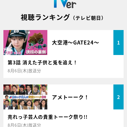
視聴ランキング
（テレビ朝日）
大空港～GATE24～
1
第3話 消えた子供と兎を追え！
8月6日(木)放送分
アメトーーク！
2
売れっ子芸人の貴重トーーク祭り!!
8月6日(木)放送分