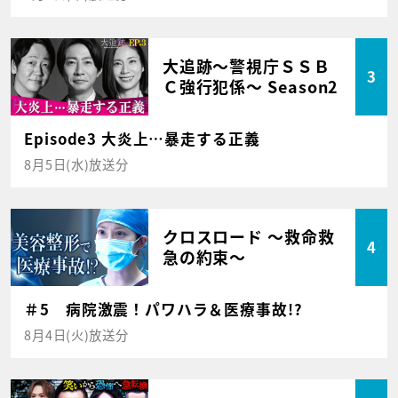
大追跡～警視庁ＳＳＢ
3
Ｃ強行犯係～ Season2
Episode3 大炎上…暴走する正義
8月5日(水)放送分
クロスロード ～救命救
4
急の約束～
＃5 病院激震！パワハラ＆医療事故!?
8月4日(火)放送分