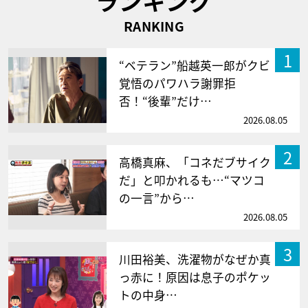
ランキング
RANKING
1
“ベテラン”船越英一郎がクビ
覚悟のパワハラ謝罪拒
否！“後輩”だけ…
2026.08.05
2
高橋真麻、「コネだブサイク
だ」と叩かれるも…“マツコ
の一言”から…
2026.08.05
3
川田裕美、洗濯物がなぜか真
っ赤に！原因は息子のポケッ
トの中身…