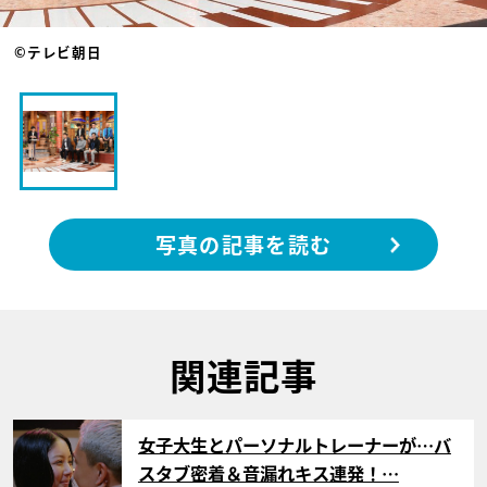
©テレビ朝日
写真の記事を読む
関連記事
サムネイル
女子大生とパーソナルトレーナーが…バ
スタブ密着＆音漏れキス連発！…