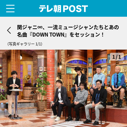
menu
テレ朝POST
関ジャニ∞、一流ミュージシャンたちとあの
名曲『DOWN TOWN』をセッション！
（写真ギャラリー 1/1）
1/1