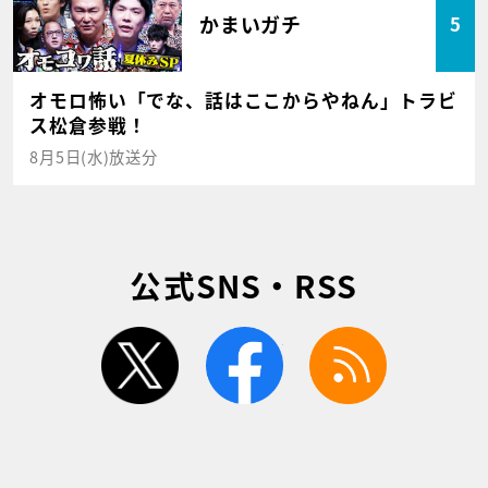
かまいガチ
5
オモロ怖い「でな、話はここからやねん」トラビ
ス松倉参戦！
8月5日(水)放送分
公式SNS・RSS
twitter
facebook
rss