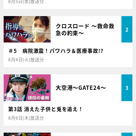
8月5日(水)放送分
クロスロード ～救命救
2
急の約束～
＃5 病院激震！パワハラ＆医療事故!?
8月4日(火)放送分
大空港～GATE24～
3
第3話 消えた子供と兎を追え！
8月6日(木)放送分