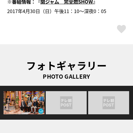
※番組情報：『
関ジャム 完全燃SHOW
』
2017年4月30日（日）午後11：10～深夜0：05
ス
フォトギャラリー
PHOTO GALLERY