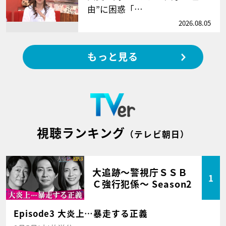
由”に困惑「…
2026.08.05
もっと見る
視聴ランキング
（テレビ朝日）
大追跡～警視庁ＳＳＢ
1
Ｃ強行犯係～ Season2
Episode3 大炎上…暴走する正義