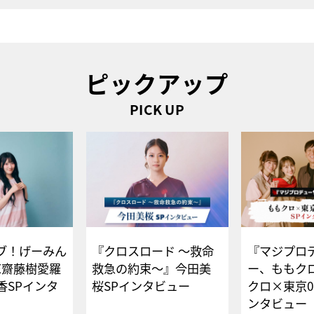
ピックアップ
PICK UP
ブ！げーみん
『クロスロード ～救命
『マジプロ
E齋藤樹愛羅
救急の約束～』今田美
ー、ももク
香SPインタ
桜SPインタビュー
クロ×東京0
ンタビュー