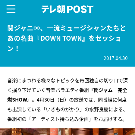
menu
テレ朝POST
関ジャニ∞、一流ミュージシャンたちと
あの名曲『DOWN TOWN』をセッショ
ン！
2017.04.30
音楽にまつわる様々なトピックを毎回独自の切り口で深
く掘り下げていく音楽バラエティ番組
『関ジャム 完全
燃SHOW』
。4月30日（日）の放送では、同番組に何度
も出演している「いきものがかり」の水野良樹による、
番組初の「アーティスト持ち込み企画」をお届けする。