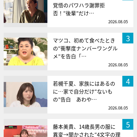
覚悟のパワハラ謝罪拒
否！“後輩”だけ…
2026.08.05
3
マツコ、初めて食べたとき
の“衝撃度ナンバーワングル
メ”を告白「…
2026.08.05
4
若槻千夏、家族にはあるの
に…家で自分だけ“ないも
の”告白 あわや…
2026.08.05
5
藤本美貴、14歳長男の服に
異変→聞かされた“4文字の理