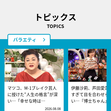
トピックス
TOPICS
バラエティ
マツコ、M-1ブレイク芸人
伊藤沙莉、芦田愛菜
に授けた“人生の格言”が深
すぎて目を合わせら
い…「幸せな時は…
い…『博士ちゃん』
2026.08.08
2