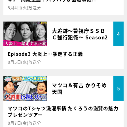
8月4日(火)放送分
大追跡～警視庁ＳＳＢ
4
Ｃ強行犯係～ Season2
Episode3 大炎上…暴走する正義
8月5日(水)放送分
マツコ＆有吉 かりそめ
5
天国
マツコのTシャツ洗濯事情 たくろうの滋賀の魅力
プレゼンツアー
8月7日(金)放送分