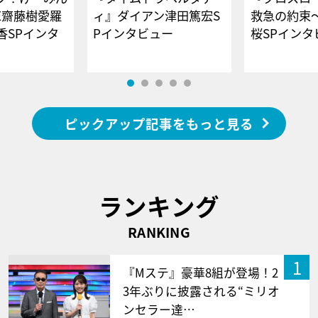
E齋藤樹愛羅
ィ』ダイアン津田篤宏S
救急の約束
香SPインタ
Pインタビュー
桜SPイ
ピックアップ記事をもっと見る
ランキング
RANKING
1
『Mステ』豪華8組が登場！2
3年ぶりに披露される“ミリオ
ンセラー達…