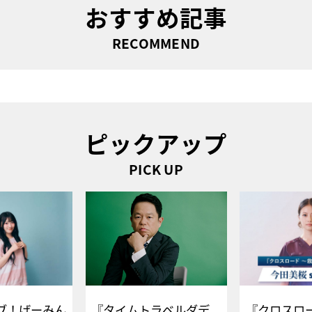
おすすめ記事
RECOMMEND
ピックアップ
PICK UP
ブ！げーみん
『タイムトラベルダデ
『クロスロー