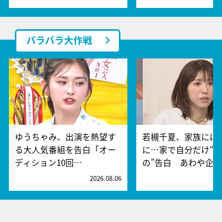
バラバラ大作戦
ゆうちゃみ、出演を熱望す
若槻千夏、家族には
る大人気番組を告白「オー
に…家で自分だけ“
ディション10回…
の”告白 あわや企…
2026.08.06
2