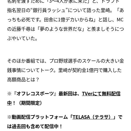
名刺を渡すために「3～4人が家に来た」と、ドラフト
指名翌日の“銀行員ラッシュ”について語った里崎。「あ
っちも必死です。田舎に1億デカいからね」と話し、MC
の近藤千尋は「夢のような世界だな」と羨ましそうにつ
ぶやいていた。
そのほか番組では、プロ野球選手のスケールの大きい金
銭事情についてトーク。里崎が契約金1億円で購入した
高額商品とは？
※
『オフレコスポーツ』最新回は、
TVer
にて無料配信
中
！（期間限定）
※
動画配信プラットフォーム「
TELASA
（テラサ）
」で
は過去回も含めて配信中！