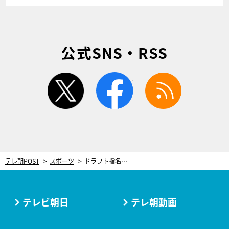
公式SNS・RSS
twitter
facebook
rss
テレ朝POST
スポーツ
ドラフト指名されると翌朝は…銀行員ラッシュ！元ロッテ・里崎智也の母が目撃した衝撃光景
テレビ朝日
テレ朝動画