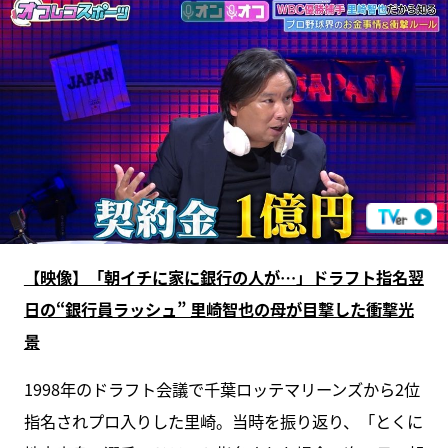
【映像】「朝イチに家に銀行の人が…」ドラフト指名翌
日の“銀行員ラッシュ” 里崎智也の母が目撃した衝撃光
景
1998年のドラフト会議で千葉ロッテマリーンズから2位
指名されプロ入りした里崎。当時を振り返り、「とくに