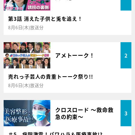
第3話 消えた子供と兎を追え！
8月6日(木)放送分
アメトーーク！
2
売れっ子芸人の貴重トーーク祭り!!
8月6日(木)放送分
クロスロード ～救命救
3
急の約束～
＃5 病院激震！パワハラ＆医療事故!?