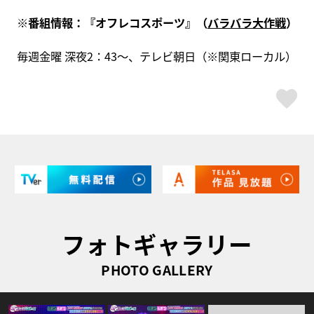
※番組情報：『
オフレコスポーツ』（
バラバラ大作戦
）
毎週金曜 深夜2：43〜、テレビ朝日（※関東ローカル）
ス
フォトギャラリー
PHOTO GALLERY