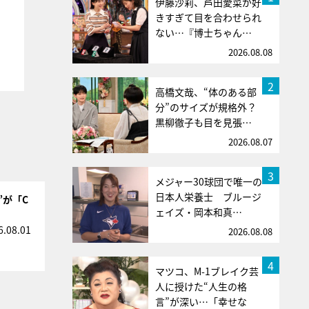
伊藤沙莉、芦田愛菜が好
きすぎて目を合わせられ
ない…『博士ちゃん…
2026.08.08
2
高橋文哉、“体のある部
分”のサイズが規格外？
黒柳徹子も目を見張…
2026.08.07
3
メジャー30球団で唯一の
日本人栄養士 ブルージ
”が「C
ェイズ・岡本和真…
6.08.01
2026.08.08
4
マツコ、M-1ブレイク芸
人に授けた“人生の格
言”が深い…「幸せな