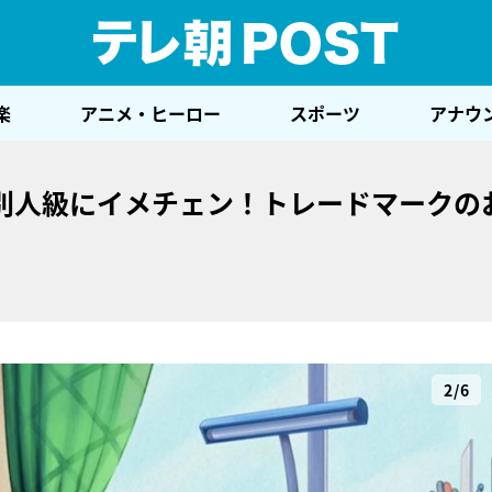
テレ
楽
アニメ・ヒーロー
スポーツ
アナウ
別人級にイメチェン！トレードマークの
2/6