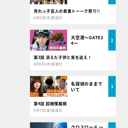
売れっ子芸人の貴重トーーク祭り!!
8月6日(木)放送分
大空港～GATE2
2
4～
第3話 消えた子供と兎を追え！
8月6日(木)放送分
名探偵のままで
3
いて
第4話 超戦慄展開
8月7日(金)放送分
クロスロード ～