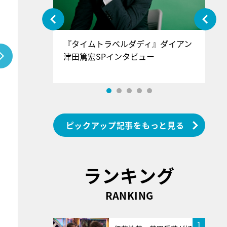
ぐ』＝LOV
『タイムトラベルダディ』ダイアン
『
香SPインタ
津田篤宏SPインタビュー
～
ピックアップ記事をもっと見る
ランキング
RANKING
1