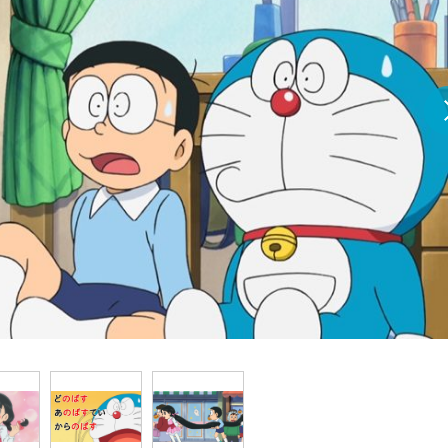
『アイ＝ラブ！げーみん
E齋藤樹愛羅＆佐々木舞
ビュー