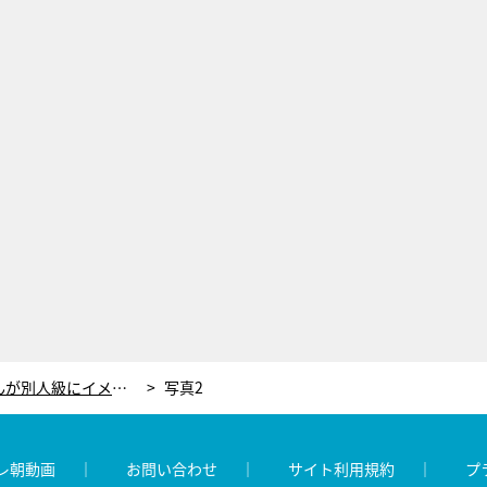
【ドラえもん】しずかちゃんが別人級にイメチェン！トレードマークのおさげから印象ガラリ
写真2
レ朝動画
お問い合わせ
サイト利用規約
プ