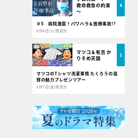
救命救急の約束
4
～
＃5 病院激震！パワハラ＆医療事故!?
8月4日(火)放送分
マツコ＆有吉 か
5
りそめ天国
マツコのTシャツ洗濯事情 たくろうの滋
賀の魅力プレゼンツアー
8月7日(金)放送分