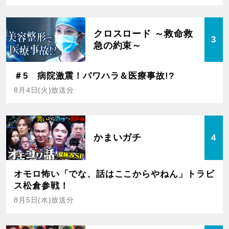
クロスロード ～救命救
3
急の約束～
＃5 病院激震！パワハラ＆医療事故!?
8月4日(火)放送分
かまいガチ
4
オモロ怖い「でな、話はここからやねん」トラビ
ス松倉参戦！
8月5日(水)放送分