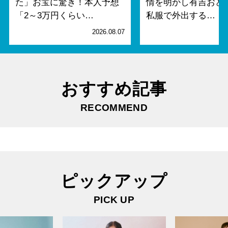
た」お宝に驚き！本人予想
情を明かし有吉おど
「2～3万円くらい…
私服で外出する…
2026.08.07
2
おすすめ記事
RECOMMEND
ピックアップ
PICK UP