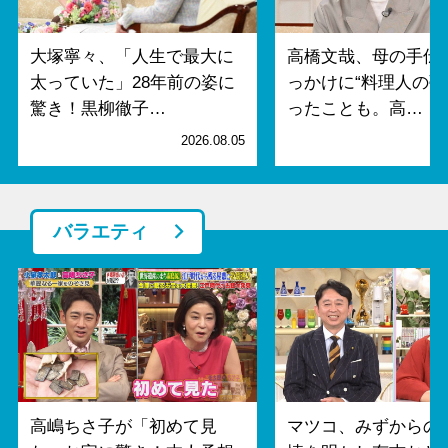
大塚寧々、「人生で最大に
高橋文哉、母の手伝
太っていた」28年前の姿に
っかけに“料理人の夢
驚き！黒柳徹子…
ったことも。高…
2026.08.05
2
バラエティ
高嶋ちさ子が「初めて見
マツコ、みずからの