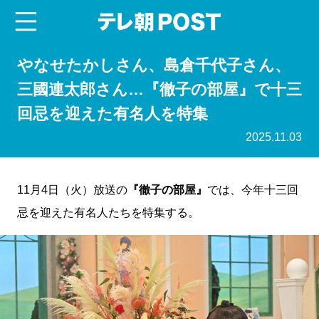
menu
テレ朝POST
やなせたかしさん、島倉千代子さん、
三國連太郎さん…『徹子の部屋』で十三
回忌を迎えた有名人を特集
2025.11.03
11月4日（火）放送の
『徹子の部屋』
では、今年十三回
忌を迎えた有名人たちを特集する。