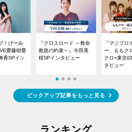
ブ！げーみ
『クロスロード ～救命
『マジプロ
VE齋藤樹愛
救急の約束～』今田美
ー、ももク
舞香SPイン
桜SPインタビュー
クロ×東京0
タビュー
ピックアップ記事をもっと見る
ランキング