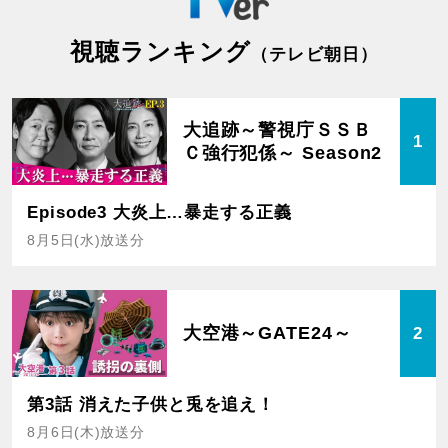
視聴ランキング
（テレビ朝日）
大追跡～警視庁ＳＳＢ
1
Ｃ強行犯係～ Season2
Episode3 大炎上…暴走する正義
8月5日(水)放送分
大空港～GATE24～
2
第3話 消えた子供と兎を追え！
8月6日(木)放送分