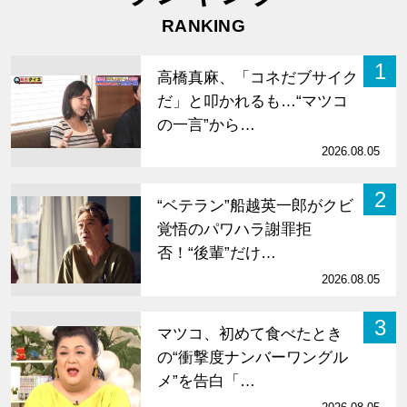
RANKING
1
高橋真麻、「コネだブサイク
だ」と叩かれるも…“マツコ
の一言”から…
2026.08.05
2
“ベテラン”船越英一郎がクビ
覚悟のパワハラ謝罪拒
否！“後輩”だけ…
2026.08.05
3
マツコ、初めて食べたとき
の“衝撃度ナンバーワングル
メ”を告白「…