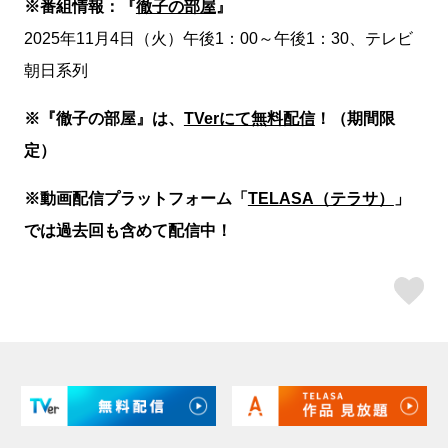
※番組情報：『
徹子の部屋
』
2025年11月4日（火）午後1：00～午後1：30、テレビ
朝日系列
※『徹子の部屋』は、
TVerにて無料配信
！（期間限
定）
※動画配信プラットフォーム「
TELASA（テラサ）
」
では過去回も含めて配信中！
ス